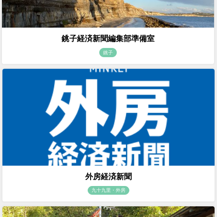
銚子経済新聞編集部準備室
銚子
外房経済新聞
九十九里・外房