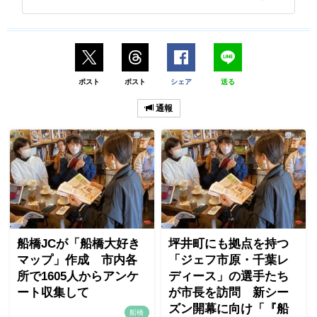
ポスト
ポスト
シェア
送る
通報
船橋JCが「船橋大好き
坪井町にも拠点を持つ
マップ」作成 市内各
「ジェフ市原・千葉レ
所で1605人からアンケ
ディース」の選手たち
ート収集して
が市長を訪問 新シー
ズン開幕に向け「『船
船橋