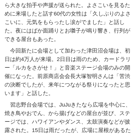
ら大きな拍手や声援が送られた。よさこいを見るた
めに来場したと話す60代の女性は「久しぶりのよさ
こいに、元気をもらったし涙がでました」と話し
た。夜にはばか面踊りとお囃子が鳴り響き、行列が
できる屋台もあった。
今回新たに会場として加わった津田沼会場は、初
日は約4万人が来場。2日目は雨のため、カードラリ
ー「ルカをさがせ！」と音楽ステージ会場のみの開
催になった。前原商店会会長大塚智明さんは「苦渋
の決断でしたが、来年につながる祭りになったと思
います」と話した。
習志野台会場では、JuJuきたなら広場を中心に、
焼き鳥やおでん、から揚げなどの屋台が並び、ステ
ージでは、ハワイアンやダンス、太鼓演奏などが披
露された。15日は雨だったが、広場に屋根があるた