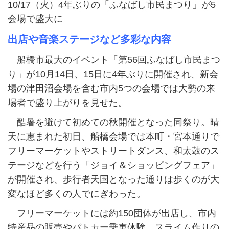
10/17（火）4年ぶりの「ふなばし市民まつり」が5
会場で盛大に
出店や音楽ステージなど多彩な内容
船橋市最大のイベント「第56回ふなばし市民まつ
り」が10月14日、15日に4年ぶりに開催され、新会
場の津田沼会場を含む市内5つの会場では大勢の来
場者で盛り上がりを見せた。
酷暑を避けて初めての秋開催となった同祭り。晴
天に恵まれた初日、船橋会場では本町・宮本通りで
フリーマーケットやストリートダンス、和太鼓のス
テージなどを行う「ジョイ＆ショッピングフェア」
が開催され、歩行者天国となった通りは歩くのが大
変なほど多くの人でにぎわった。
フリーマーケットには約150団体が出店し、市内
特産品の販売やパトカー乗車体験、スライム作りの