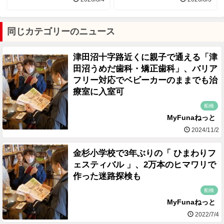
同じカテゴリーのニュース
津田沼十字路近くに親子で通える「津
田沼うめだ歯科・矯正歯科」、バリア
フリー対応でベビーカーのままでも治
療室に入室可
船橋
MyFunaねっと
2024/11/2
金杉小学校で3年ぶりの「 ひまわりフ
ェスティバル 」、2万本のヒマワリで
作った迷路探検も
船橋
MyFunaねっと
2022/7/4