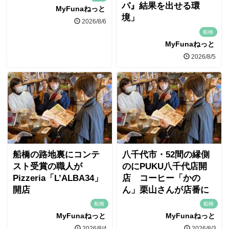
パ』結果を出せる環
MyFunaねっと
境」
2026/8/6
船橋
MyFunaねっと
2026/8/5
船橋の路地裏にコンテ
八千代市・52間の縁側
スト受賞の職人が
のにPUKU八千代店開
Pizzeria「L’ALBA34」
店 コーヒー「かの
開店
ん」栗山さんが店番に
船橋
船橋
MyFunaねっと
MyFunaねっと
2026/8/4
2026/8/3