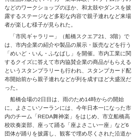
などのワークショップのほか、和太鼓やダンスを披
露するステージなど多彩な内容で親子連れなど来場
者が楽しむ様子が見られた。
「市民ギャラリー」（船橋スクエア21、3階）で
は、市内企業の紹介や製品の展示・販売などを行う
「めいど・いん・ふなばし」を開催。市内工業に関
するクイズに答えて市内協賛企業の商品がもらえる
というスタンプラリーも行われ、スタンプカード配
布開始前から親子連れなどが列を成すほど大盛況だ
った。
船橋会場の2日目は、雨のため14時からの開始
に。よさこいソーランには、今年日本一になった市
内のチーム「REDA舞神楽」をはじめ、市立船橋高
校吹奏楽部、座って踊る「座よさこい一座」など6
団体が踊りを披露し、観客で埋め尽くされた沿道か