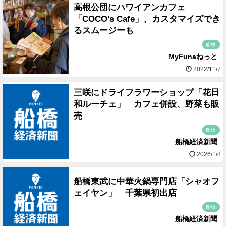
高根公団にハワイアンカフェ
「COCO’s Cafe」、カスタマイズでき
るスムージーも
船橋
MyFunaねっと
2022/11/7
三咲にドライフラワーショップ「花日
和ルーチェ」 カフェ併設、野菜も販
売
船橋
船橋経済新聞
2026/1/8
船橋東武に中華火鍋専門店「シャオフ
ェイヤン」 千葉県初出店
船橋
船橋経済新聞