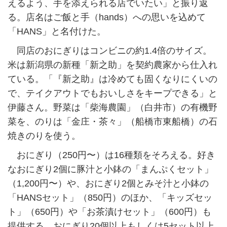
えるよう、手を添えられる店でいたい」と振り返
る。店名はご飯と手（hands）への思いを込めて
「HANS」と名付けた。
同店のおにぎりはコンビニの約1.4倍のサイズ。
米は新潟県の新種「新之助」を契約農家から仕入れ
ている。「『新之助』は冷めても固くなりにくいの
で、テイクアウトでもおいしさをキープできる」と
伊藤さん。野菜は「柴海農園」（白井市）の有機野
菜を、のりは「金庄・茶々」（船橋市東船橋）の石
焼きのりを使う。
おにぎり（250円〜）は16種類をそろえる。好き
なおにぎり2個に豚汁と小鉢の「まんぷくセット」
（1,200円〜）や、おにぎり2個とみそ汁と小鉢の
「HANSセット」（850円）のほか、「キッズセッ
ト」（650円）や「お茶漬けセット」（600円）も
提供する。おにぎり20個以上もしくは5セット以上