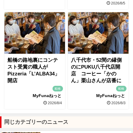
2026/8/5
船橋の路地裏にコンテ
八千代市・52間の縁側
スト受賞の職人が
のにPUKU八千代店開
Pizzeria「L’ALBA34」
店 コーヒー「かの
開店
ん」栗山さんが店番に
船橋
船橋
MyFunaねっと
MyFunaねっと
2026/8/4
2026/8/3
同じカテゴリーのニュース