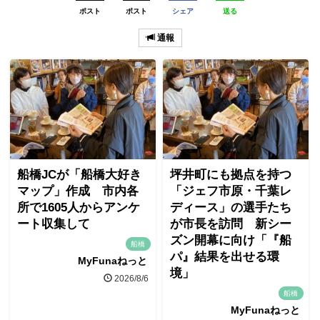
ポスト
ポスト
シェア
送る
通報
船橋JCが「船橋大好き
坪井町にも拠点を持つ
マップ」作成 市内各
「ジェフ市原・千葉レ
所で1605人からアンケ
ディース」の選手たち
ート収集して
が市長を訪問 新シー
ズン開幕に向け「『船
船橋
パ』結果を出せる環
MyFunaねっと
境」
2026/8/6
船橋
MyFunaねっと