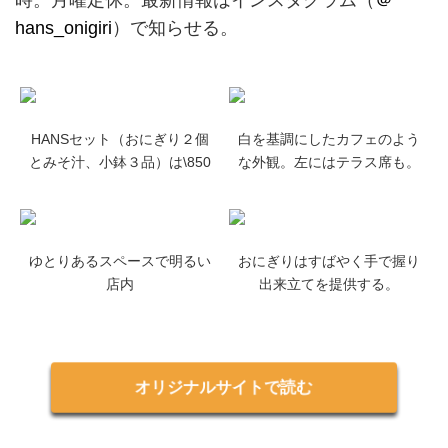
時。月曜定休。最新情報はインスタグラム（
＠
hans_onigiri
）で知らせる。
HANSセット（おにぎり２個
白を基調にしたカフェのよう
とみそ汁、小鉢３品）は\850
な外観。左にはテラス席も。
ゆとりあるスペースで明るい
おにぎりはすばやく手で握り
店内
出来立てを提供する。
オリジナルサイトで読む