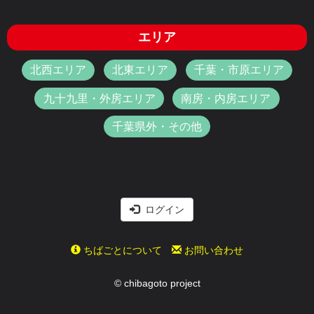
エリア
北西エリア
北東エリア
千葉・市原エリア
九十九里・外房エリア
南房・内房エリア
千葉県外・その他
ログイン
ちばごとについて
お問い合わせ
© chibagoto project