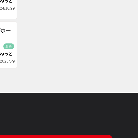
aねっと
24/10/29
がホー
船橋
aねっと
2023/6/9