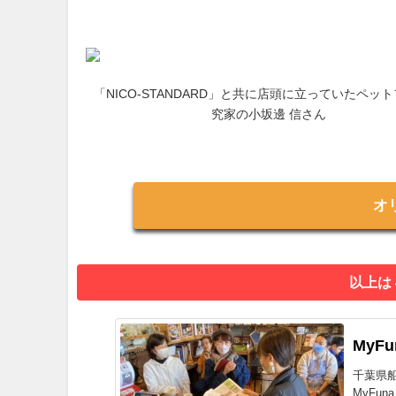
「NICO-STANDARD」と共に店頭に立っていたペッ
究家の小坂邊 信さん
オ
以上は
MyF
千葉県
MyFu