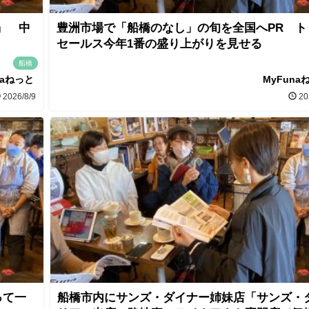
」 中
豊洲市場で「船橋のなし」の旬を全国へPR ト
セールス今年1番の盛り上がりを見せる
船橋
naねっと
MyFuna
2026/8/9
20
って一
船橋市内にサンズ・ダイナー姉妹店「サンズ・