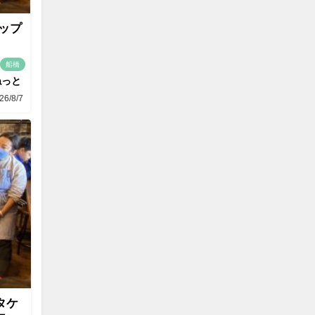
ップ
船橋
ねっと
26/8/7
タケ