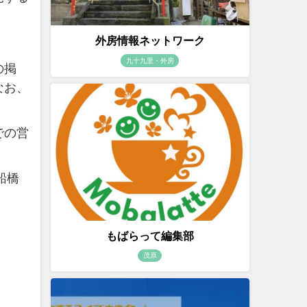
外房情報ネットワーク
九十九里・外房
の掲
なお、
での営
船橋
もばらって編集部
茂原