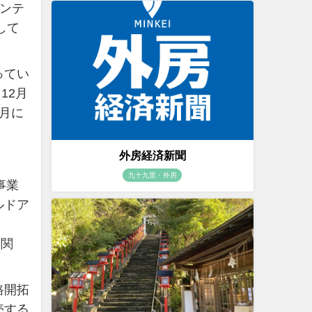
アンテ
して
ってい
12月
1月に
外房経済新聞
九十九里・外房
事業
ルドア
ト関
路開拓
売する