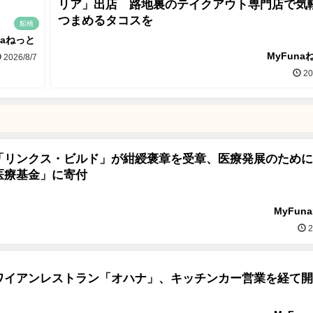
リア」出店 路地裏のテイクアウト専門店で気
つまめるタコスを
船橋
naねっと
MyFuna
2026/8/7
20
「リンクス・ビルド」が紺綬褒章を受章、医療発展のために
医療基金」に寄付
MyFun
2
ワイアンレストラン「オハナ」、キッチンカー営業を経て開