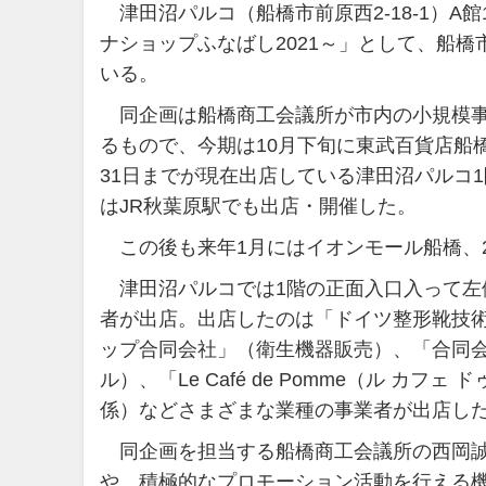
津田沼パルコ（船橋市前原西2-18-1）A館
ナショップふなばし2021～」として、船
いる。
同企画は船橋商工会議所が市内の小規模事
るもので、今期は10月下旬に東武百貨店船橋
31日までが現在出店している津田沼パルコ1
はJR秋葉原駅でも出店・開催した。
この後も来年1月にはイオンモール船橋、
津田沼パルコでは1階の正面入口入って左側
者が出店。出店したのは「ドイツ整形靴技
ップ合同会社」（衛生機器販売）、「合同会社P
ル）、「Le Café de Pomme（ル カフ
係）などさまざまな業種の事業者が出店し
同企画を担当する船橋商工会議所の西岡誠
や、積極的なプロモーション活動を行える