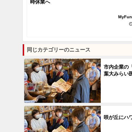
時休業へ
MyFu
同じカテゴリーのニュース
市内企業の
葉大みらい
咲が丘にハ