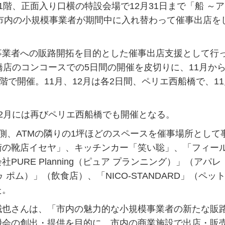
1階、正面入り口横の特設会場で12月31日まで「船 ～
橋市内の小規模事業者が期間中に入れ替わって催事出店を
業者への販路開拓を目的とした催事出店支援として行
店のコンコースでの5日間の開催を皮切りに、11月から
階で開催。11月、12月は各2日間、ペリエ西船橋で、1
2月には再びペリエ西船橋でも開催となる。
、ATMの隣りの1坪ほどのスペースを催事場所として
術の靴店イセヤ」、キッチンカー「笑い聡」、「フィー
URE Planning（ピュア プランニング）」（アパレ
ェ ドゥ ポム）」（飲食店）、「NICO-STANDARD」（ペッ
た。
也さんは、「市内の魅力的な小規模事業者の新たな販
機会の創出・提供を目的に、市内の商業施設で出店・販