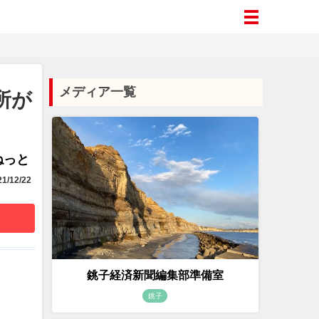
メディア一覧
所が
aねっと
1/12/22
銚子経済新聞編集部準備室
銚子