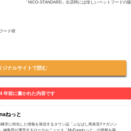
「NICO-STANDARD」出店時には珍しいペットフードの
トフード研
リジナルサイトで読む
 4 年前に書かれた内容です
unaねっと
船橋市に特化した情報を発信するタウン誌「ふなばし再発見!!マガジン
na」編集部が運営するローカルニュース「MyFunaねっと」の情報を掲...