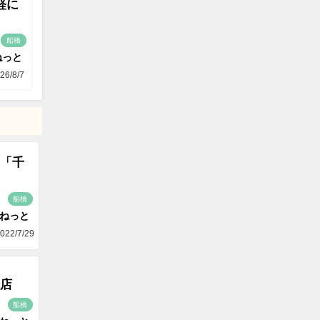
軽に
船橋
ねっと
26/8/7
「千
船橋
aねっと
022/7/29
店
船橋