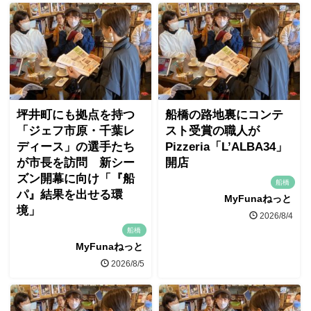
坪井町にも拠点を持つ
船橋の路地裏にコンテ
「ジェフ市原・千葉レ
スト受賞の職人が
ディース」の選手たち
Pizzeria「L’ALBA34」
が市長を訪問 新シー
開店
ズン開幕に向け「『船
船橋
パ』結果を出せる環
MyFunaねっと
境」
2026/8/4
船橋
MyFunaねっと
2026/8/5