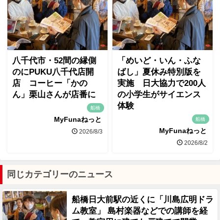
八千代市・52間の縁側
「めいど・いん・ふな
のにPUKU八千代店開
ばし」夏休み特別版を
店 コーヒー「かの
実施 日大協力で200人
ん」栗山さんが店番に
の小学生がサイエンス
体験
船橋
MyFunaねっと
船橋
MyFunaねっと
2026/8/3
2026/8/2
同じカテゴリーのニュース
船橋日大前駅の近くに「川島広明ドラ
ム教室」 島村楽器などでの講師を経