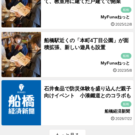
て、教室用に建てた戸建てで開業
船橋
MyFunaねっと
2025/12/8
船橋駅近くの「本町4丁目公園」が面
積拡張、新しい遊具も設置
船橋
MyFunaねっと
2023/5/8
石井食品で防災体験を盛り込んだ親子
向けイベント 小湊鐵道とのコラボも
船橋
船橋経済新聞
2026/7/22