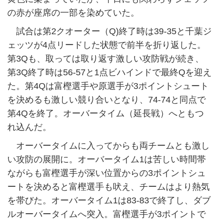
の赤が座席の一部を染めていた。
試合は第2クオーター（Q)終了時は39-35と千葉ジ
ェッツが4点リードした状態で前半を折り返した。
第3Qも、取っては取り返す激しい攻防戦が続き、
第3Q終了時は56-57と1点ビハインドで最終Qを迎え
た。第4Qは富樫選手や原選手が3ポイントシュート
を決めるも激しい競り合いとなり、74-74と同点で
第4Qを終了。オーバータイム（延長戦）へともつ
れ込んだ。
オーバータイムに入ってからも両チームとも激し
い攻防の展開に。オーバータイム1は苦しい時間帯
ながらも富樫選手が深い位置からの3ポイントシュ
ートを決めると富樫選手も吠え、チームはより熱気
を帯びた。オーバータイム1は83-83で終了し、ダブ
ルオーバータイムへ突入。富樫選手が3ポイントで