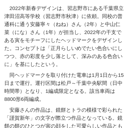
2022年新春デザインは、習志野市にある千葉県立
津田沼高等学校（習志野市秋津）に依頼。同校の普
通科に通う安藤寧々（ねね）さん（2年）と中山仁
菜（にな）さん（1年）が担当し、2022年の干支で
ある寅をモチーフにしたヘッドマークをデザインし
た。コンセプトは「正月らしいめでたい色合いにし
つつ、赤の彩度を少し落として、深みのある色合い
に」を基にしたという。
同ヘッドマークを取り付けた電車は1月1日から15
日まで運行。運行区間は松戸～千葉中央駅間（日中
時間帯）となり、1編成限定となる。該当車両は
8800形6両編成。
安藤さんの作品は、鏡餅とトラの模様で彩られた
「謹賀新年」の文字が際立つ作品となっている。鏡
餅の餅のひとつが寅の顔をした可愛らしい作品とも