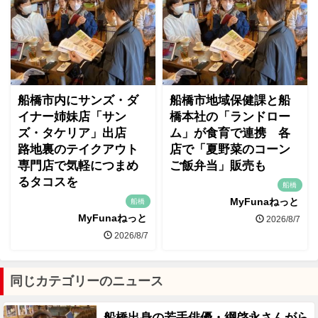
船橋市内にサンズ・ダ
船橋市地域保健課と船
イナー姉妹店「サン
橋本社の「ランドロー
ズ・タケリア」出店
ム」が食育で連携 各
路地裏のテイクアウト
店で「夏野菜のコーン
専門店で気軽につまめ
ご飯弁当」販売も
るタコスを
船橋
MyFunaねっと
船橋
MyFunaねっと
2026/8/7
2026/8/7
同じカテゴリーのニュース
船橋出身の若手俳優・綱啓永さんがら