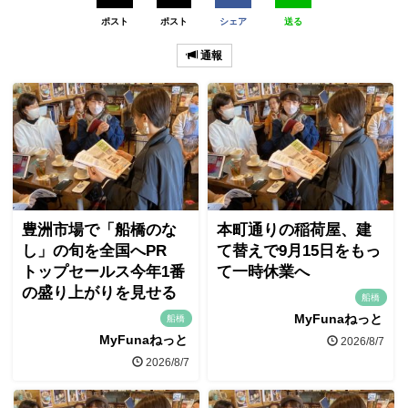
ポスト
ポスト
シェア
送る
通報
豊洲市場で「船橋のな
本町通りの稲荷屋、建
し」の旬を全国へPR
て替えで9月15日をもっ
トップセールス今年1番
て一時休業へ
の盛り上がりを見せる
船橋
MyFunaねっと
船橋
MyFunaねっと
2026/8/7
2026/8/7