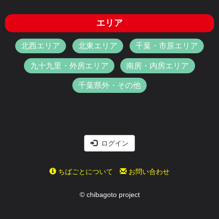
エリア
北西エリア
北東エリア
千葉・市原エリア
九十九里・外房エリア
南房・内房エリア
千葉県外・その他
ログイン
ちばごとについて
お問い合わせ
© chibagoto project