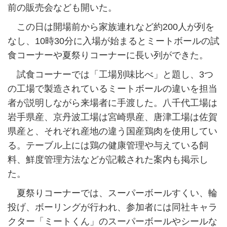
前の販売会なども開いた。
この日は開場前から家族連れなど約200人が列を
なし、10時30分に入場が始まるとミートボールの試
食コーナーや夏祭りコーナーに長い列ができた。
試食コーナーでは「工場別味比べ」と題し、3つ
の工場で製造されているミートボールの違いを担当
者が説明しながら来場者に手渡した。八千代工場は
岩手県産、京丹波工場は宮崎県産、唐津工場は佐賀
県産と、それぞれ産地の違う国産鶏肉を使用してい
る。テーブル上には鶏の健康管理や与えている飼
料、鮮度管理方法などが記載された案内も掲示し
た。
夏祭りコーナーでは、スーパーボールすくい、輪
投げ、ボーリングが行われ、参加者には同社キャラ
クター「ミートくん」のスーパーボールやシールな