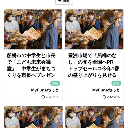
通報
船橋市の中学生と市長
豊洲市場で「船橋のな
で「こども未来会議
し」の旬を全国へPR
室」 中学生がまちづ
トップセールス今年1番
くりを市長へプレゼン
の盛り上がりを見せる
船橋
船橋
MyFunaねっと
MyFunaねっと
2026/8/9
2026/8/7