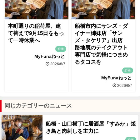
本町通りの稲荷屋、建
船橋市内にサンズ・ダ
て替えで9月15日をもっ
イナー姉妹店「サン
て一時休業へ
ズ・タケリア」出店
路地裏のテイクアウト
船橋
専門店で気軽につまめ
MyFunaねっと
るタコスを
2026/8/7
船橋
MyFunaねっと
2026/8/7
同じカテゴリーのニュース
船橋・山口横丁に居酒屋「すみか」焼
き鳥と肉刺しを主力に
船橋