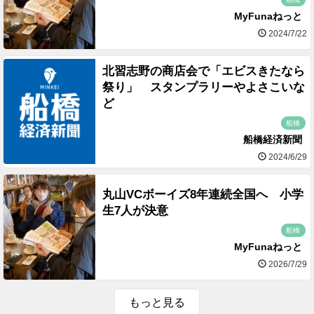
MyFunaねっと
2024/7/22
北習志野の商店会で「エビスきたなら
祭り」 スタンプラリーやよさこいな
ど
船橋
船橋経済新聞
2024/6/29
丸山VCボーイズ8年連続全国へ 小学
生7人が決意
船橋
MyFunaねっと
2026/7/29
もっと見る