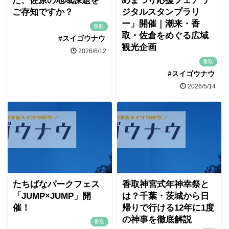
た、佐原の地域課題を
めまつり応援フェア デ
ご存知ですか？
ジタルスタンプラリ
ー」開催｜潮来・香
香取
取・佐倉をめぐる広域
#スイゴウナウ
観光企画
2026/6/12
香取
#スイゴウナウ
2026/5/14
たちばなパークフェス
香取神宮式年神幸祭と
「JUMP×JUMP」開
は？千葉・茨城から日
催！
帰りで行ける12年に1度
の神事を徹底解説
香取