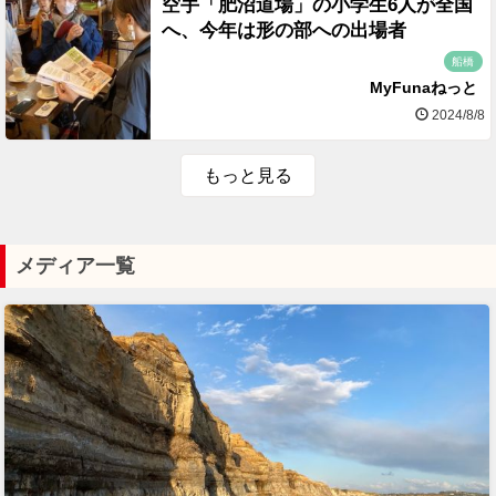
空手「肥沼道場」の小学生6人が全国
へ、今年は形の部への出場者
船橋
MyFunaねっと
2024/8/8
もっと見る
メディア一覧