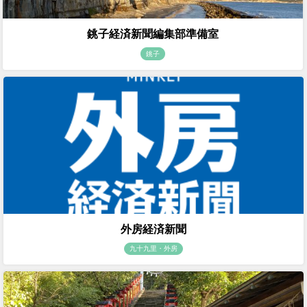
銚子経済新聞編集部準備室
銚子
外房経済新聞
九十九里・外房