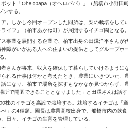
ト「Ohelopapa（オヘロパパ）」（船橋市小野田
オープンする。
ア。しかし今回オープンした同所は、梨の栽培をして
ーライフ」（柏市あかね町）が展開するイチゴ園となる
ス事業を展開する企業で、柏市出身の田澤洋平さんが
精神障がいがある人への住まいの提供としてグループホ
る。
者さんが将来、収入を確保して暮らしていけるように
得られる仕事は何かと考えたとき、農業にいきついた。
う話になり、柏市で場所を探すもなかなか見つからず。
の場所で開園できることとなりました」と田澤さんは話す
00株のイチゴを高設で栽培する。栽培するイチゴは「
っぺ」の4種類。園長は農業高校出身で、船橋市内の飲食
め、日々、イチゴの生育を管理している。