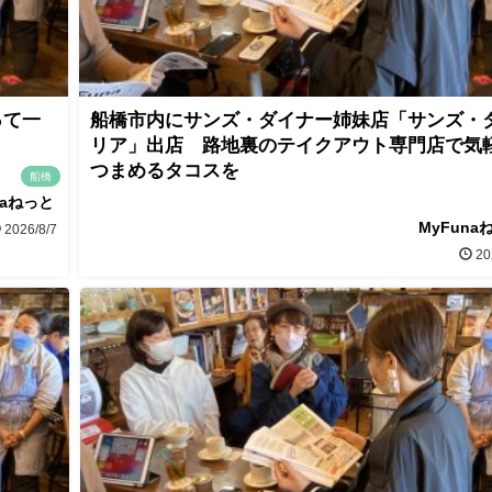
って一
船橋市内にサンズ・ダイナー姉妹店「サンズ・
リア」出店 路地裏のテイクアウト専門店で気
つまめるタコスを
船橋
naねっと
MyFuna
2026/8/7
20