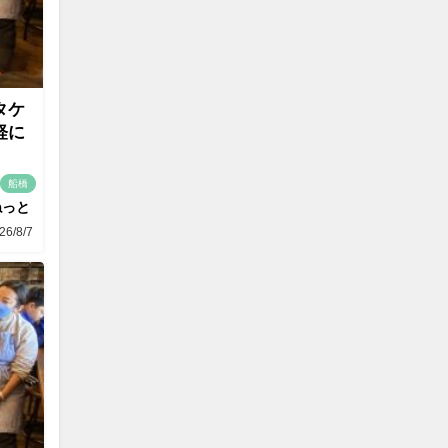
タケ
軽に
船橋
ねっと
26/8/7