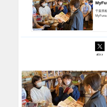
MyF
千葉県
MyFu
ポスト