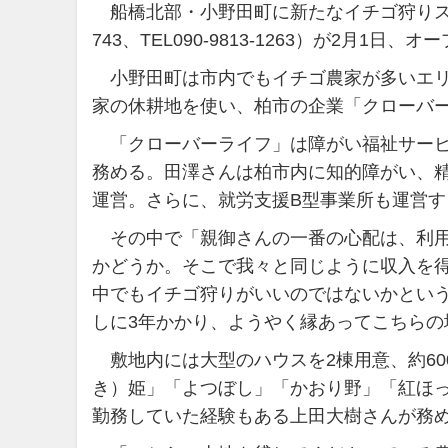
船橋北部・小野田町に新たなイチゴ狩りスポッ
743、TEL090-9813-1263）が2月1日、
小野田町は市内でもイチゴ農家が多いエリ
家の休耕地を使い、柏市の企業「クローバ
「クローバーライフ」は障がい福祉サービ
務める。田澤さんは柏市内に知的障がい、
運営。さらに、就労支援B型事業所も運営す
その中で「親御さんの一番の心配は、利用
かどうか。そこで我々と同じように収入を
中でもイチゴ狩りがいいのではないかとい
しに3年かかり、ようやく縁あってこちら
敷地内には大型のハウスを2棟用意、約60
き）姫」「よつぼし」「かおり野」「紅ほ
勤務していた経験もある上田大樹さんが務