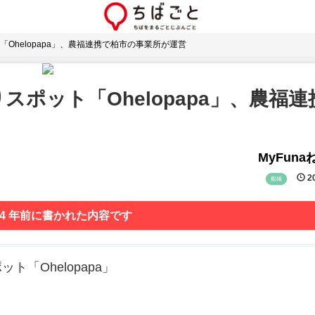
Ohelopapa」、農福連携で柏市の事業所が運営
ポット「Ohelopapa」、農福連
MyFun
20
船橋
 4 年前に書かれた内容です
「Ohelopapa」