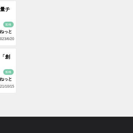
量チ
船橋
aねっと
023/6/20
「創
船橋
aねっと
21/10/15