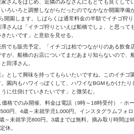
家さんをはじめ、近隣のみなさんにもとても良くして
「いろいろと調整しながらだったのでなかなか開園準備
から開園します。しばらくは通常料金の半額でイチゴ狩り
田澤さんは「イチゴ狩りといえば船橋でしょ、と思って
いきたいです」と意欲を見せる。
所でも販売予定。「イチゴは柏でつながりのある飲食
ですが、船橋のお店についてまだあまり知らないので、
」と田澤さん。
』として興味を持ってもらいたいですね。このイチゴ
。園内もハワイっぽくして、ハワイなBGMもかけたり
ように仕掛けていきたいです」と微笑む。
価格でのみ開催、料金は電話（9時～18時受付）・ホ
00円、4歳～未就学児1,000円。インスタグラムフォ
4歳～未就学児800円。3歳までは無料。摘み取り時間は9
曜定休。