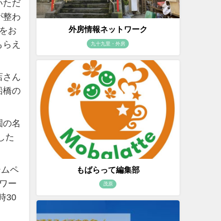
いただ
が整わ
外房情報ネットワーク
をお
もらえ
九十九里・外房
店さん
船橋の
園の名
した
ームペ
もばらって編集部
ロワー
茂原
時30