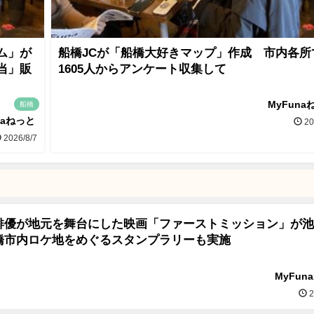
ム」が
船橋JCが「船橋大好きマップ」作成 市内各所
当」販
1605人からアンケート収集して
MyFuna
船橋
naねっと
20
2026/8/7
俳優が地元を舞台にした映画「ファーストミッション」が池
橋市内ロケ地をめぐるスタンプラリーも実施
MyFun
2