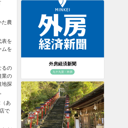
町
いた農
。
代表を
ームを
外房経済新聞
なるの
九十九里・外房
農業の
農地探
。
章（あ
店で