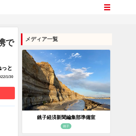
メディア一覧
携で
aねっと
22/1/30
銚子経済新聞編集部準備室
銚子