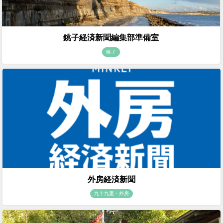
銚子経済新聞編集部準備室
銚子
外房経済新聞
九十九里・外房