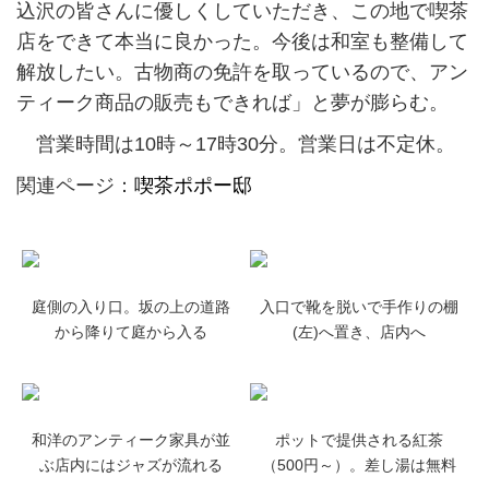
込沢の皆さんに優しくしていただき、この地で喫茶
店をできて本当に良かった。今後は和室も整備して
解放したい。古物商の免許を取っているので、アン
ティーク商品の販売もできれば」と夢が膨らむ。
営業時間は10時～17時30分。営業日は不定休。
関連ページ：
喫茶ポポー邸
庭側の入り口。坂の上の道路
入口で靴を脱いで手作りの棚
から降りて庭から入る
(左)へ置き、店内へ
和洋のアンティーク家具が並
ポットで提供される紅茶
ぶ店内にはジャズが流れる
（500円～）。差し湯は無料