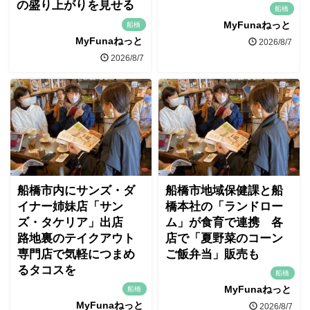
の盛り上がりを見せる
船橋
MyFunaねっと
船橋
MyFunaねっと
2026/8/7
2026/8/7
船橋市内にサンズ・ダ
船橋市地域保健課と船
イナー姉妹店「サン
橋本社の「ランドロー
ズ・タケリア」出店
ム」が食育で連携 各
路地裏のテイクアウト
店で「夏野菜のコーン
専門店で気軽につまめ
ご飯弁当」販売も
るタコスを
船橋
MyFunaねっと
船橋
MyFunaねっと
2026/8/7