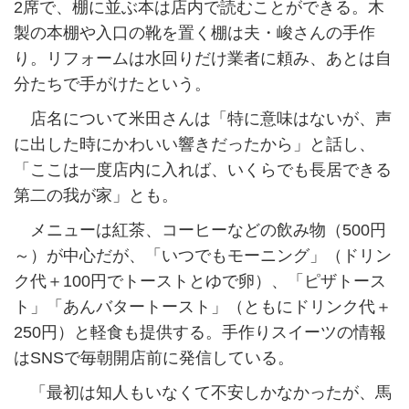
2席で、棚に並ぶ本は店内で読むことができる。木
製の本棚や入口の靴を置く棚は夫・峻さんの手作
り。リフォームは水回りだけ業者に頼み、あとは自
分たちで手がけたという。
店名について米田さんは「特に意味はないが、声
に出した時にかわいい響きだったから」と話し、
「ここは一度店内に入れば、いくらでも長居できる
第二の我が家」とも。
メニューは紅茶、コーヒーなどの飲み物（500円
～）が中心だが、「いつでもモーニング」（ドリン
ク代＋100円でトーストとゆで卵）、「ピザトース
ト」「あんバタートースト」（ともにドリンク代＋
250円）と軽食も提供する。手作りスイーツの情報
はSNSで毎朝開店前に発信している。
「最初は知人もいなくて不安しかなかったが、馬