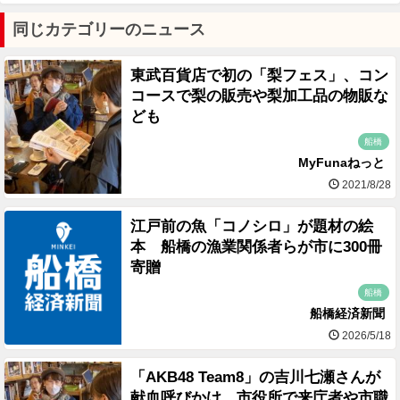
同じカテゴリーのニュース
東武百貨店で初の「梨フェス」、コン
コースで梨の販売や梨加工品の物販な
ども
船橋
MyFunaねっと
2021/8/28
江戸前の魚「コノシロ」が題材の絵
本 船橋の漁業関係者らが市に300冊
寄贈
船橋
船橋経済新聞
2026/5/18
「AKB48 Team8」の吉川七瀬さんが
献血呼びかけ、市役所で来庁者や市職