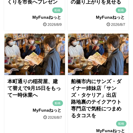
くりを市長へプレゼン
の盛り上がりを見せる
船橋
船橋
MyFunaねっと
MyFunaねっと
2026/8/9
2026/8/7
本町通りの稲荷屋、建
船橋市内にサンズ・ダ
て替えで9月15日をもっ
イナー姉妹店「サン
て一時休業へ
ズ・タケリア」出店
路地裏のテイクアウト
船橋
専門店で気軽につまめ
MyFunaねっと
るタコスを
2026/8/7
船橋
MyFunaねっと