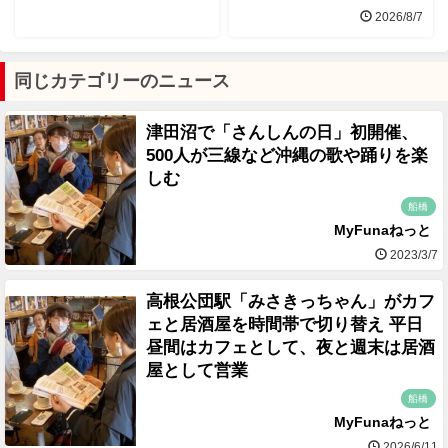
2026/8/7
同じカテゴリーのニュース
津田沼で「さんしんの日」初開催、
500人が三線など沖縄の歌や踊りを楽
しむ
船橋
MyFunaねっと
2023/3/7
高根公団駅「みさきっちゃん」がカフ
ェと居酒屋を時間帯で切り替え 平日
昼間はカフェとして、夜と週末は居酒
屋として営業
船橋
MyFunaねっと
2026/6/11