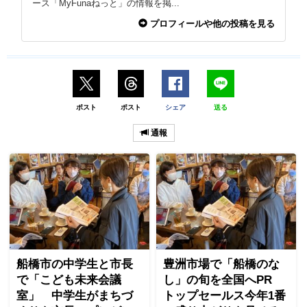
ース「MyFunaねっと」の情報を掲...
プロフィールや他の投稿を見る
ポスト
ポスト
シェア
送る
通報
船橋市の中学生と市長
豊洲市場で「船橋のな
で「こども未来会議
し」の旬を全国へPR
室」 中学生がまちづ
トップセールス今年1番