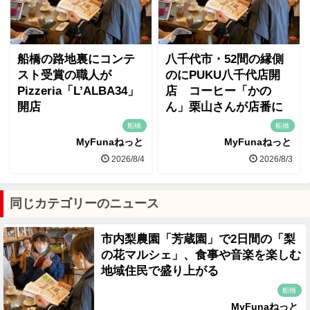
船橋の路地裏にコンテ
八千代市・52間の縁側
スト受賞の職人が
のにPUKU八千代店開
Pizzeria「L’ALBA34」
店 コーヒー「かの
開店
ん」栗山さんが店番に
船橋
船橋
MyFunaねっと
MyFunaねっと
2026/8/4
2026/8/3
同じカテゴリーのニュース
市内梨農園「芳蔵園」で2日間の「梨
の花マルシェ」、食事や音楽を楽しむ
地域住民で盛り上がる
船橋
MyFunaねっと