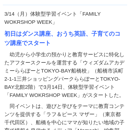
3/14（月）体験型学習イベント「FAMILY
WOKRSHOP WEEK」
初日はダンス講座、おうち英語、子育てのコ
ツ講座でスタート
幼児から小学生の預かりと教育サービスに特化し
たアフタースクールを運営する「ウィズダムアカデ
ミーららぽーと
TOKYO-BAY
船橋校」（船橋市浜町
2-1-1
三井ショッピングパークららぽーと
TOKYO-
BAY
北館
2
階）で
3
月
14
日、体験型学習イベント
「
FAMILY WOKRSHOP WEEK
」がスタートした。
同イベントは、遊びと学びをテーマに教育コンテ
ンツを提供する「ラフ＆ピース マザー」（東京都
千代田区）、船橋を中心にママが知りたい地域の子