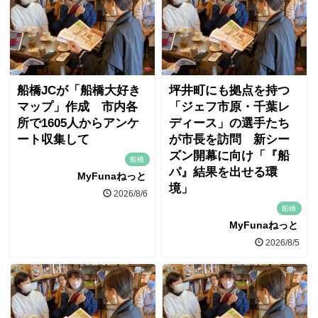
船橋JCが「船橋大好き
坪井町にも拠点を持つ
マップ」作成 市内各
「ジェフ市原・千葉レ
所で1605人からアンケ
ディース」の選手たち
ート収集して
が市長を訪問 新シー
ズン開幕に向け「『船
船橋
パ』結果を出せる環
MyFunaねっと
境」
2026/8/6
船橋
MyFunaねっと
2026/8/5