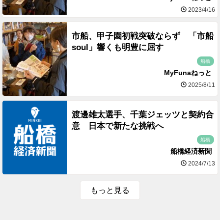
2023/4/16
市船、甲子園初戦突破ならず 「市船
soul」響くも明豊に屈す
船橋
MyFunaねっと
2025/8/11
渡邊雄太選手、千葉ジェッツと契約合
意 日本で新たな挑戦へ
船橋
船橋経済新聞
2024/7/13
もっと見る