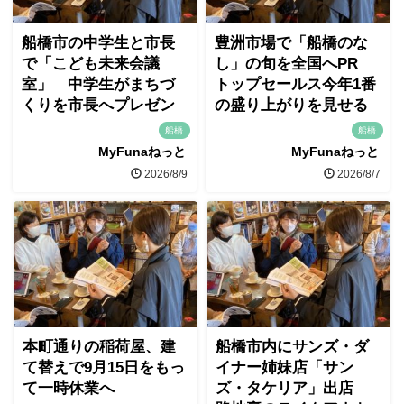
船橋市の中学生と市長
豊洲市場で「船橋のな
で「こども未来会議
し」の旬を全国へPR
室」 中学生がまちづ
トップセールス今年1番
くりを市長へプレゼン
の盛り上がりを見せる
船橋
船橋
MyFunaねっと
MyFunaねっと
2026/8/9
2026/8/7
本町通りの稲荷屋、建
船橋市内にサンズ・ダ
て替えで9月15日をもっ
イナー姉妹店「サン
て一時休業へ
ズ・タケリア」出店