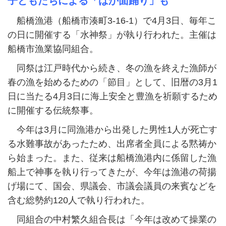
子どもたちによる「ばか面踊り」も
船橋漁港（船橋市湊町3-16-1）で4月3日、毎年こ
の日に開催する「水神祭」が執り行われた。主催は
船橋市漁業協同組合。
同祭は江戸時代から続き、冬の漁を終えた漁師が
春の漁を始めるための「節目」として、旧暦の3月1
日に当たる4月3日に海上安全と豊漁を祈願するため
に開催する伝統祭事。
今年は3月に同漁港から出発した男性1人が死亡す
る水難事故があったため、出席者全員による黙祷か
ら始まった。また、従来は船橋漁港内に係留した漁
船上で神事を執り行ってきたが、今年は漁港の荷揚
げ場にて、国会、県議会、市議会議員の来賓などを
含む総勢約120人で執り行われた。
同組合の中村繁久組合長は「今年は改めて操業の