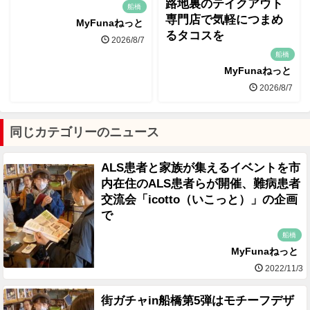
路地裏のテイクアウト
船橋
専門店で気軽につまめ
MyFunaねっと
るタコスを
2026/8/7
船橋
MyFunaねっと
2026/8/7
同じカテゴリーのニュース
ALS患者と家族が集えるイベントを市
内在住のALS患者らが開催、難病患者
交流会「icotto（いこっと）」の企画
で
船橋
MyFunaねっと
2022/11/3
街ガチャin船橋第5弾はモチーフデザ