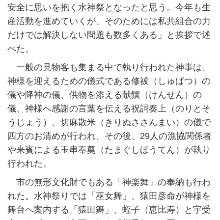
安全に思いを抱く水神祭となったと思う。今年も生
産活動を進めていくが、そのためには私共組合の力
だけでは解決しない問題も数多くある」と挨拶で述
べた。
一般の見物客も集まる中で執り行われた神事は、
神様を迎えるための儀式である修祓（しゅばつ）の
儀や降神の儀、供物を添える献饌（けんせん）の
儀、神様へ感謝の言葉を伝える祝詞奏上（のりとそ
うじょう）、切麻散米（きりぬささんまい）の儀で
四方のお清めが行われ、その後、29人の漁協関係者
や来賓による玉串奉奠（たまぐしほうてん）が執り
行われた。
市の無形文化財でもある「神楽舞」の奉納も行わ
れた。水神祭りでは「巫女舞」、猿田彦命が神様を
舞台へ案内する「猿田舞」、蛭子（恵比寿）と宇受