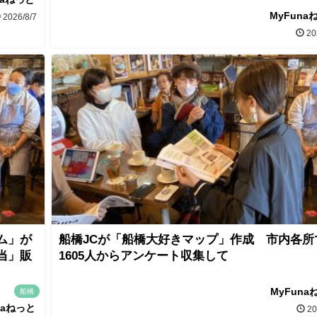
MyFuna
2026/8/7
20
ム」が
船橋JCが「船橋大好きマップ」作成 市内各所
当」販
1605人からアンケート収集して
MyFuna
船橋
naねっと
20