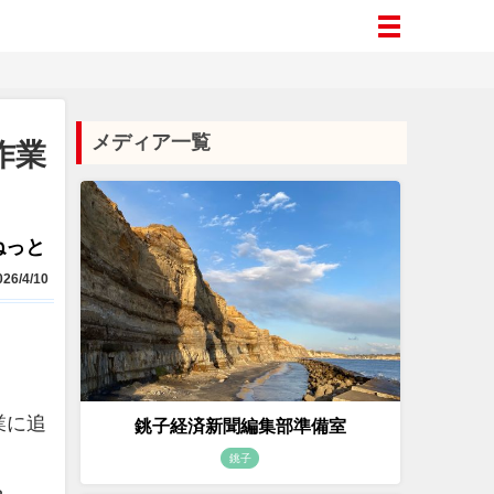
メディア一覧
作業
aねっと
26/4/10
業に追
銚子経済新聞編集部準備室
銚子