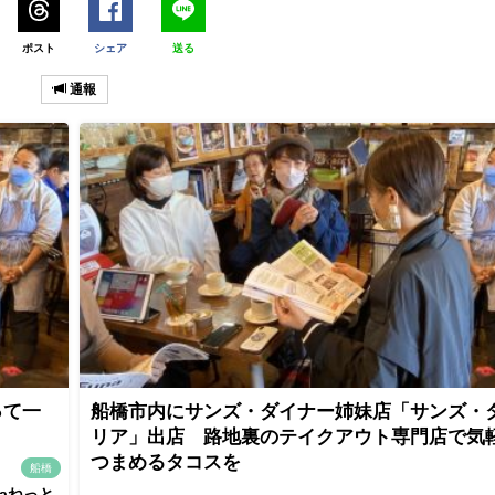
ポスト
シェア
送る
通報
って一
船橋市内にサンズ・ダイナー姉妹店「サンズ・
リア」出店 路地裏のテイクアウト専門店で気
つまめるタコスを
船橋
naねっと