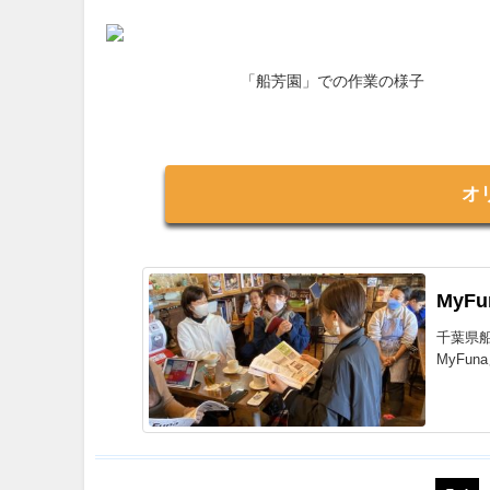
「船芳園」での作業の様子
オ
MyF
千葉県
MyFu