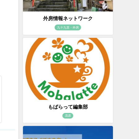
外房情報ネットワーク
九十九里・外房
もばらって編集部
茂原