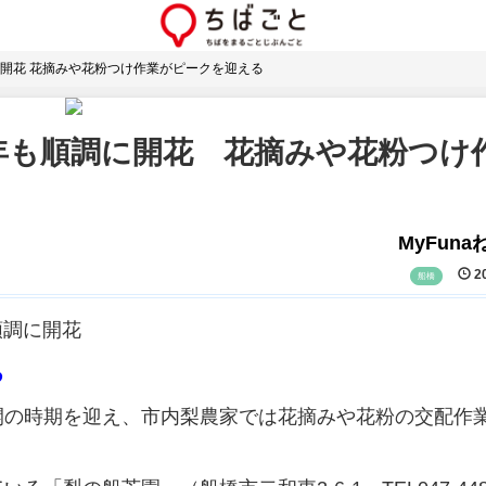
開花 花摘みや花粉つけ作業がピークを迎える
年も順調に開花 花摘みや花粉つけ
MyFun
20
船橋
も順調に開花
る
の時期を迎え、市内梨農家では花摘みや花粉の交配作