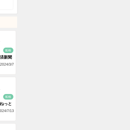
船橋
済新聞
2024/3/7
船橋
aねっと
024/7/13