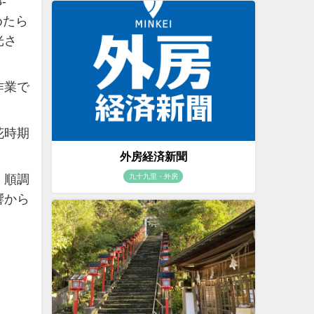
-
めたら
光さ
作業で
花時期
外房経済新聞
、順調
九十九里・外房
響から