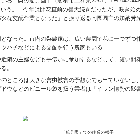
梨の船芳園」（船橋市二和東2-6-1、TEL047-448
たという。「今年は開花直前の曇天続きだったが、咲き始
バタな交配作業となった」と振り返る同園園主の加納芳
となった。市内の梨農家は、広い農園で花に一つずつ
ミツバチなどによる交配を行う農家もいる。
近隣の主婦なども手伝いに参加するなどして、短い開
いる。
のところは大きな害虫被害の予想なでも出ていないし
ブドウなどのビニール袋を扱う業者は「イラン情勢の影
「船芳園」での作業の様子