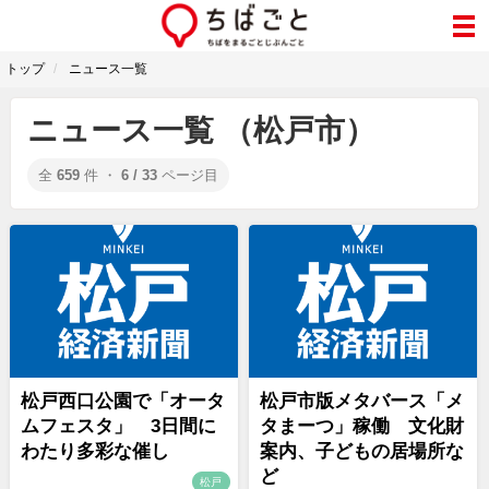
トップ
ニュース一覧
ニュース一覧 （松戸市）
全
659
件 ・
6 / 33
ページ目
松戸西口公園で「オータ
松戸市版メタバース「メ
ムフェスタ」 3日間に
タまーつ」稼働 文化財
わたり多彩な催し
案内、子どもの居場所な
ど
松戸