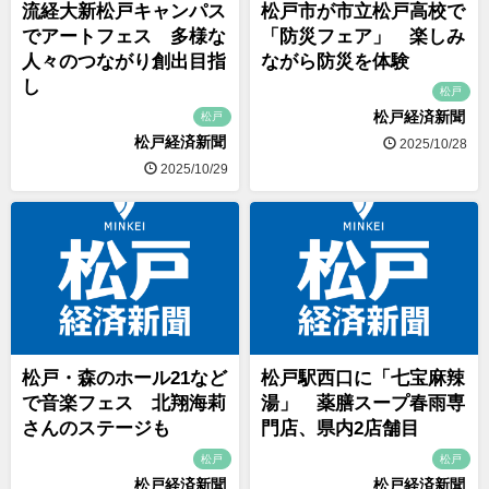
流経大新松戸キャンパス
松戸市が市立松戸高校で
でアートフェス 多様な
「防災フェア」 楽しみ
人々のつながり創出目指
ながら防災を体験
し
松戸
松戸経済新聞
松戸
松戸経済新聞
2025/10/28
2025/10/29
松戸・森のホール21など
松戸駅西口に「七宝麻辣
で音楽フェス 北翔海莉
湯」 薬膳スープ春雨専
さんのステージも
門店、県内2店舗目
松戸
松戸
松戸経済新聞
松戸経済新聞