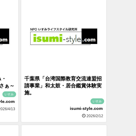
A・
千葉県「台湾国際教育交流連盟招
さぁ～
請事業」和太鼓・居合鑑賞体験実
施。
いすみ
yle.com
いすみ
isumi-style.com
026/4/13
2026/2/12