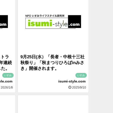
ストラ
9月25日(水）「長者・中根十三社
年連続
秋祭り」「秋まつりひろばinみさ
した。
き」開催されます。
いすみ
いすみ
yle.com
isumi-style.com
2026/1/8
2025/9/10