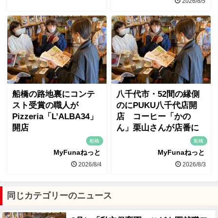
2026/8/5
船橋の路地裏にコンテ
八千代市・52間の縁側
スト受賞の職人が
のにPUKU八千代店開
Pizzeria「L’ALBA34」
店 コーヒー「かの
開店
ん」栗山さんが店番に
船橋
船橋
MyFunaねっと
MyFunaねっと
2026/8/4
2026/8/3
同じカテゴリーのニュース