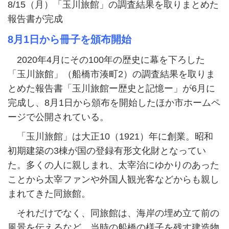
8/15（月）「玉川旅館」の調査結果を取りまとめた
報告書が完成
8月1日から冊子を頒布開始
2020年4月にその100年の歴史に幕を下ろした
「玉川旅館」（船橋市湊町2）の調査結果を取りま
とめた報告書「玉川旅館ー歴史と記憶ー」が6月に
完成し、8月1日から頒布を開始したほか市ホームペ
ージで公開されている。
「玉川旅館」は大正10（1921）年に創業。昭和
初期建築の3棟が国の登録有形文化財となってい
た。多くの人に親しまれ、太宰治にゆかりのあった
ことから太宰ファンや外国人観光客などからも親し
まれてきた同旅館。
それだけでなく、同旅館は、海岸の埋め立て前の
風景を伝えるなど、当時の船橋の様子を残す建造物