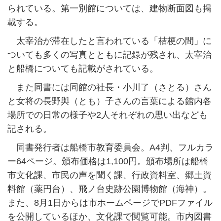
られている。第一別館については、建物断面図も掲
載する。
太宰治が滞在したと言われている「桔梗の間」に
ついても多くの写真とともに記録が残され、太宰治
と船橋についても記載がされている。
また同書には同館の社長・小川了（さとる）さん
と女将の長野與（とも）子さんの言葉による館内各
場所での日常の様子や2人それぞれの思い出なども
記される。
同書発行者は船橋市教育委員会。A4判、フルカラ
ー64ページ。頒布価格は1,100円。頒布場所は船橋
市文化課、市民の声を聞く課、行政資料室、郷土資
料館（薬円台）、飛ノ台史跡公園博物館（海神）。
また、8月1日からは市ホームページでPDFファイル
を公開しているほか、文化課で閲覧可能。市内図書