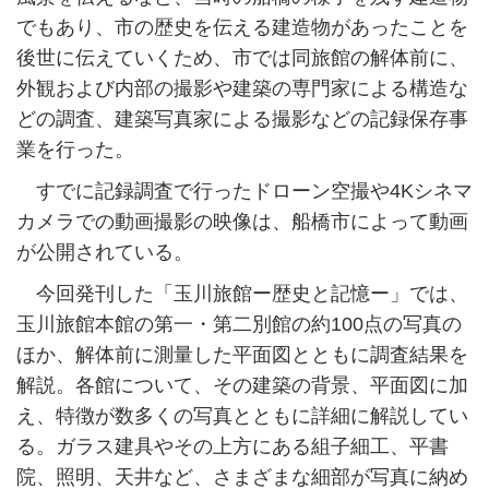
でもあり、市の歴史を伝える建造物があったことを
後世に伝えていくため、市では同旅館の解体前に、
外観および内部の撮影や建築の専門家による構造な
どの調査、建築写真家による撮影などの記録保存事
業を行った。
すでに記録調査で行ったドローン空撮や4Kシネマ
カメラでの動画撮影の映像は、船橋市によって動画
が公開されている。
今回発刊した「玉川旅館ー歴史と記憶ー」では、
玉川旅館本館の第一・第二別館の約100点の写真の
ほか、解体前に測量した平面図とともに調査結果を
解説。各館について、その建築の背景、平面図に加
え、特徴が数多くの写真とともに詳細に解説してい
る。ガラス建具やその上方にある組子細工、平書
院、照明、天井など、さまざまな細部が写真に納め