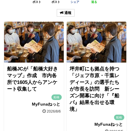
ポスト
ポスト
シェア
送る
通報
船橋JCが「船橋大好き
坪井町にも拠点を持つ
マップ」作成 市内各
「ジェフ市原・千葉レ
所で1605人からアンケ
ディース」の選手たち
ート収集して
が市長を訪問 新シー
ズン開幕に向け「『船
船橋
パ』結果を出せる環
MyFunaねっと
境」
2026/8/6
船橋
MyFunaねっと