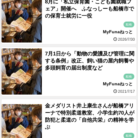
8月に「私立保育園・こども園就職フ
ェア」開催へ ふなっしーも船橋市で
の保育士就労に一役
船橋
MyFunaねっと
2026/7/30
7月1日から「動物の愛護及び管理に関
する条例」改正、飼い猫の屋内飼養や
多頭飼育の届出制度など
船橋
MyFunaねっと
2021/7/17
金メダリスト井上康生さんが船橋アリ
ーナで特別柔道教室、小学生約70人が
防犯と柔道の「自他共栄」の精神を学
ぶ
船橋