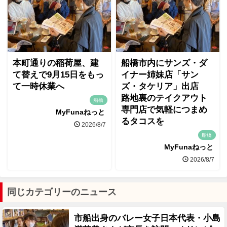
本町通りの稲荷屋、建
船橋市内にサンズ・ダ
て替えで9月15日をもっ
イナー姉妹店「サン
て一時休業へ
ズ・タケリア」出店
路地裏のテイクアウト
船橋
専門店で気軽につまめ
MyFunaねっと
るタコスを
2026/8/7
船橋
MyFunaねっと
2026/8/7
同じカテゴリーのニュース
市船出身のバレー女子日本代表・小島