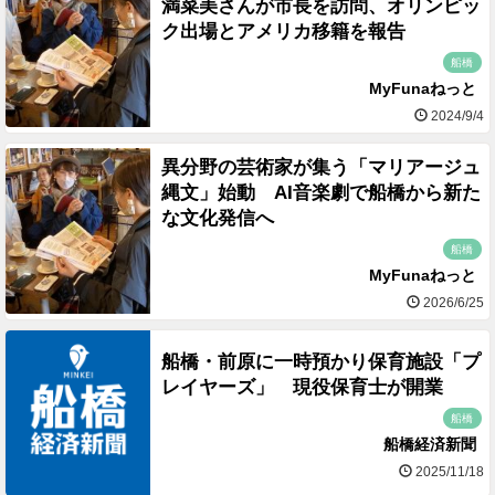
満菜美さんが市長を訪問、オリンピッ
ク出場とアメリカ移籍を報告
船橋
MyFunaねっと
2024/9/4
異分野の芸術家が集う「マリアージュ
縄文」始動 AI音楽劇で船橋から新た
な文化発信へ
船橋
MyFunaねっと
2026/6/25
船橋・前原に一時預かり保育施設「プ
レイヤーズ」 現役保育士が開業
船橋
船橋経済新聞
2025/11/18