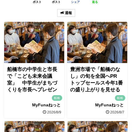
ポスト
ポスト
シェア
送る
通報
船橋市の中学生と市長
豊洲市場で「船橋のな
で「こども未来会議
し」の旬を全国へPR
室」 中学生がまちづ
トップセールス今年1番
くりを市長へプレゼン
の盛り上がりを見せる
船橋
船橋
MyFunaねっと
MyFunaねっと
2026/8/9
2026/8/7