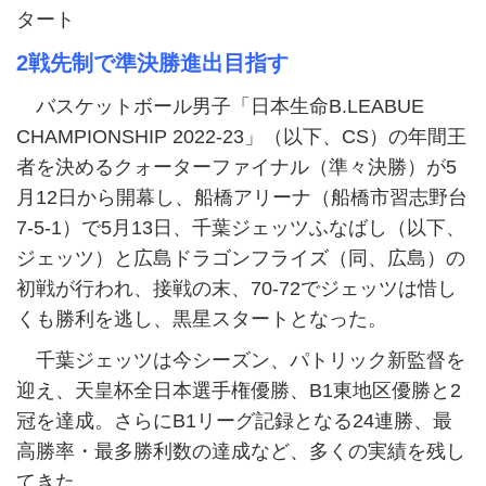
タート
2戦先制で準決勝進出目指す
バスケットボール男子「日本生命B.LEABUE
CHAMPIONSHIP 2022-23」（以下、CS）の年間王
者を決めるクォーターファイナル（準々決勝）が5
月12日から開幕し、船橋アリーナ（船橋市習志野台
7-5-1）で5月13日、千葉ジェッツふなばし（以下、
ジェッツ）と広島ドラゴンフライズ（同、広島）の
初戦が行われ、接戦の末、70-72でジェッツは惜し
くも勝利を逃し、黒星スタートとなった。
千葉ジェッツは今シーズン、パトリック新監督を
迎え、天皇杯全日本選手権優勝、B1東地区優勝と2
冠を達成。さらにB1リーグ記録となる24連勝、最
高勝率・最多勝利数の達成など、多くの実績を残し
てきた。