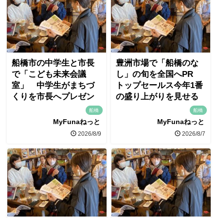
船橋市の中学生と市長
豊洲市場で「船橋のな
で「こども未来会議
し」の旬を全国へPR
室」 中学生がまちづ
トップセールス今年1番
くりを市長へプレゼン
の盛り上がりを見せる
船橋
船橋
MyFunaねっと
MyFunaねっと
2026/8/9
2026/8/7