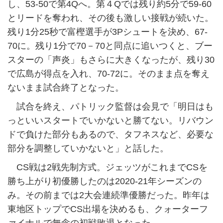
し、53-50で第4Qへ。第４Qでは残り約5分で59-60
とリードを奪われ、その後も激しい接戦が続いた。
残り1分25秒で富樫選手が3Pシュートを決め、67-
70に。残り1分で70－70と同点に追いつくと、ブー
スターの「声炎」もさらに大きくなったが、残り30
で広島が得点を入れ、70-72に。そのまま点を奪え
ないまま試合終了となった。
試合を終え、パトリック監督は会見で「明日はも
っといいスタートでいかないと勝てない。リバウン
ドで負けた部分もあるので、タフネスなど、必要な
部分を調整していかないと」と話した。
CS戦は2戦先制方式。ジェッツがこれまでCSを
勝ち上がり初優勝したのは2020-21年シーズンの
み。その前までは2大会連続準優勝だった。昨年は
東地区トップでCS出場を決めるも、クォーターフ