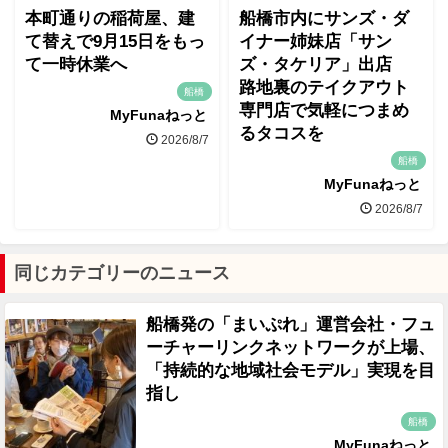
本町通りの稲荷屋、建
船橋市内にサンズ・ダ
て替えで9月15日をもっ
イナー姉妹店「サン
て一時休業へ
ズ・タケリア」出店
路地裏のテイクアウト
船橋
専門店で気軽につまめ
MyFunaねっと
るタコスを
2026/8/7
船橋
MyFunaねっと
2026/8/7
同じカテゴリーのニュース
船橋発の「まいぷれ」運営会社・フュ
ーチャーリンクネットワークが上場、
「持続的な地域社会モデル」実現を目
指し
船橋
MyFunaねっと