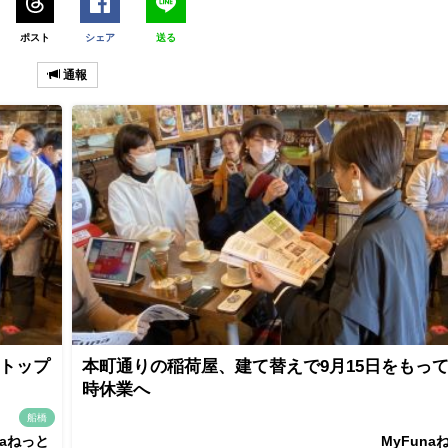
ポスト
シェア
送る
通報
 トップ
本町通りの稲荷屋、建て替えで9月15日をもっ
時休業へ
船橋
naねっと
MyFuna