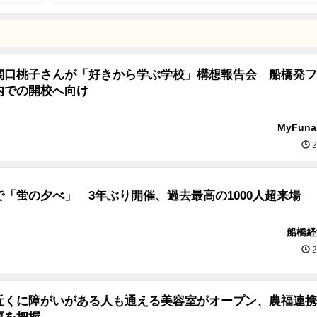
関口桃子さんが「好きから学ぶ学校」構想報告会 船橋発フ
内での開校へ向け
MyFun
2
「蛍の夕べ」 3年ぶり開催、過去最高の1000人超来場
船橋経
2
近くに障がいがある人も通える美容室がオープン、農福連携