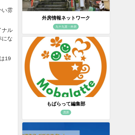
かい雰
外房情報ネットワーク
九十九里・外房
イナル
赤にな
は19
もばらって編集部
茂原