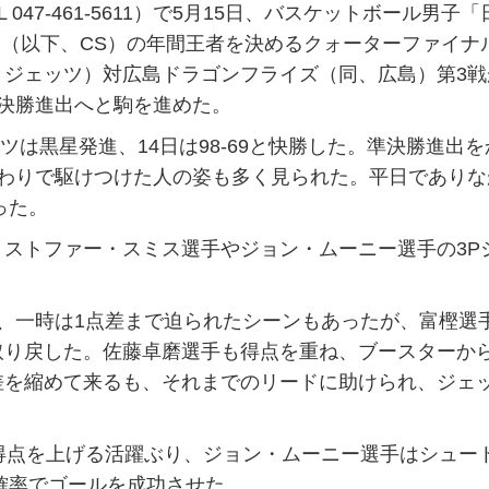
047-461-5611）で5月15日、バスケットボール男子「
022-23」（以下、CS）の年間王者を決めるクォーターファイナ
、ジェッツ）対広島ドラゴンフライズ（同、広島）第3戦
準決勝進出へと駒を進めた。
ッツは黒星発進、14日は98-69と快勝した。準決勝進出
終わりで駆けつけた人の姿も多く見られた。平日でありな
った。
ストファー・スミス選手やジョン・ムーニー選手の3P
、一時は1点差まで迫られたシーンもあったが、富樫選
取り戻した。佐藤卓磨選手も得点を重ね、ブースターか
差を縮めて来るも、それまでのリードに助けられ、ジェ
得点を上げる活躍ぶり、ジョン・ムーニー選手はシュー
の確率でゴールを成功させた。