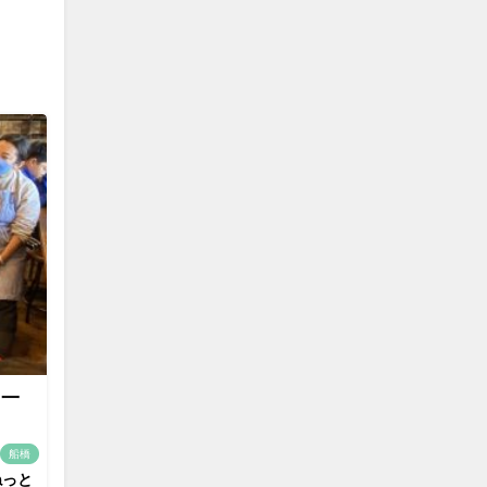
て一
船橋
ねっと