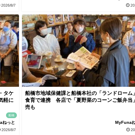
2026/8/7
20
・タケ
船橋市地域保健課と船橋本社の「ランドローム
気軽に
食育で連携 各店で「夏野菜のコーンご飯弁当
売も
船橋
naねっと
MyFuna
2026/8/7
20