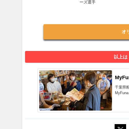
ーズ選手
オ
以上は
MyF
千葉県
MyFu