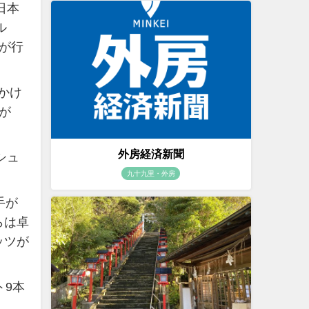
日本
ル
が行
をかけ
が
外房経済新聞
シュ
九十九里・外房
手が
らは卓
ッツが
ト9本