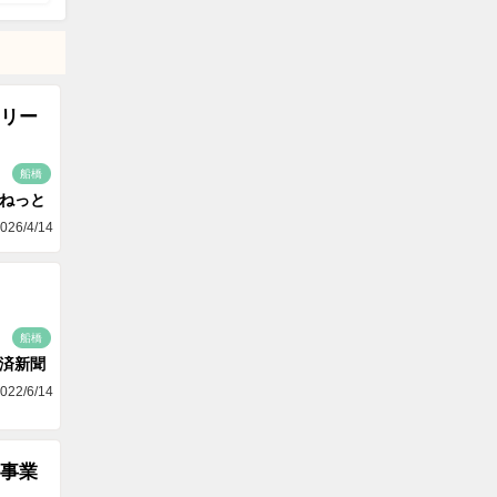
リー
船橋
aねっと
026/4/14
船橋
済新聞
022/6/14
事業