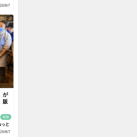
26/8/7
」が
」販
船橋
ねっと
26/8/7