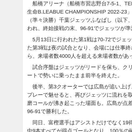
船橋アリーナ（船橋市習志野台7-5-1、TEL 
生命B.LEABUE CHAMPIONSHIP 2
（準々決勝）千葉ジェッツふなばし（以下
われ、終始接戦の末、96-91でジェッツが
5月13日に行われた第1戦は70-72でジェ
た第3戦は夜の試合となり、会場には仕事
ら、来場者数4000人を超える来場者数があ
試合序盤はジェッツがリードを保ち、クリ
ートで勢いに乗ったまま前半を終えた。
後半、第3クオーターでは広島が追い上げ
プレーで魅せると、再びジェッツに流れを
磨コールが沸き起こった場面も。広島が点
96-91で勝利した。
同日、富樫選手はアシストだけでなく19
中9本すべてが得点ゴールとなり、100％