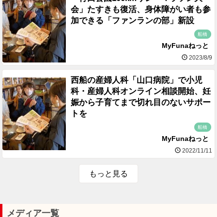
会」たすきも復活、身体障がい者も参
加できる「ファンランの部」新設
船橋
MyFunaねっと
2023/8/9
西船の産婦人科「山口病院」で小児
科・産婦人科オンライン相談開始、妊
娠から子育てまで切れ目のないサポー
トを
船橋
MyFunaねっと
2022/11/11
もっと見る
メディア一覧