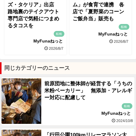
ズ・タケリア」出店
ム」が食育で連携 各
路地裏のテイクアウト
店で「夏野菜のコーン
専門店で気軽につまめ
ご飯弁当」販売も
るタコスを
船橋
MyFunaねっと
船橋
MyFunaねっと
2026/8/7
2026/8/7
同じカテゴリーのニュース
前原団地に整体師が経営する「うちの
米粉ベーカリー」 無添加・アレルギ
ー対応に配慮して
船橋
MyFunaねっと
2024/10/8
「行田公園100kmリレーマラソン大