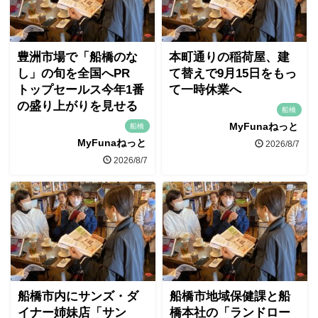
豊洲市場で「船橋のな
本町通りの稲荷屋、建
し」の旬を全国へPR
て替えで9月15日をもっ
トップセールス今年1番
て一時休業へ
の盛り上がりを見せる
船橋
MyFunaねっと
船橋
MyFunaねっと
2026/8/7
2026/8/7
船橋市内にサンズ・ダ
船橋市地域保健課と船
イナー姉妹店「サン
橋本社の「ランドロー