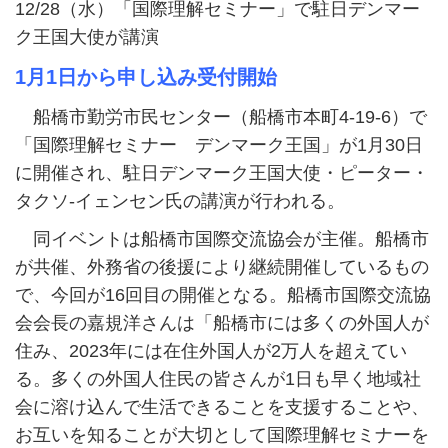
12/28（水）「国際理解セミナー」で駐日デンマー
ク王国大使が講演
1月1日から申し込み受付開始
船橋市勤労市民センター（船橋市本町4-19-6）で
「国際理解セミナー デンマーク王国」が1月30日
に開催され、駐日デンマーク王国大使・ピーター・
タクソ-イェンセン氏の講演が行われる。
同イベントは船橋市国際交流協会が主催。船橋市
が共催、外務省の後援により継続開催しているもの
で、今回が16回目の開催となる。船橋市国際交流協
会会長の嘉規洋さんは「船橋市には多くの外国人が
住み、2023年には在住外国人が2万人を超えてい
る。多くの外国人住民の皆さんが1日も早く地域社
会に溶け込んで生活できることを支援することや、
お互いを知ることが大切として国際理解セミナーを