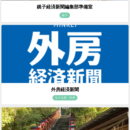
銚子経済新聞編集部準備室
銚子
外房経済新聞
九十九里・外房