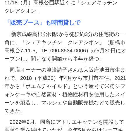
11/18（月）高根公団駅近くに「シェアキッチン
クレアシオン」
「販売ブース」も時間貸しで
新京成線高根公団駅から徒歩約3分の住宅街の一
角に、「シェアキッチン クレアシオン」（船橋市
高根台7-11-5、TEL090-8534-0006）が5月30日にオ
ープンし、間もなく開業から半年が経つ。
同店オーナーの渡邉詩子さんは大阪府池田市生ま
れで、2018（平成30）年4月から市川市在住。2021
年から「ポエムチャイルド」という屋号で米粉シフ
ォンケーキや自然素材・植物性材料を使用したスイ
ーツを製造し、マルシェや自動販売機などで販売し
てきた。
2022年2月、同所にアトリエキッチンを開設して
製菓作業を続けていたが、今年5月からはシェアキ