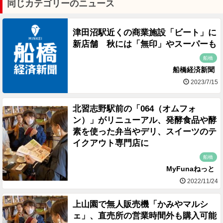
同じカテゴリーのニュース
津田沼駅近くの商業施設「ビート」に
新店舗 秋には「無印」やスーパーも
船橋
船橋経済新聞
2023/7/15
北習志野駅前の「064（オムフォ
ン）」がリニューアル、発酵食品や酵
素を使った弁当やデリ、スイーツのテ
イクアウト専門店に
船橋
MyFunaねっと
2022/11/24
上山園で無人販売機「かみやマルシ
ェ」、直売所の営業時間外も購入可能