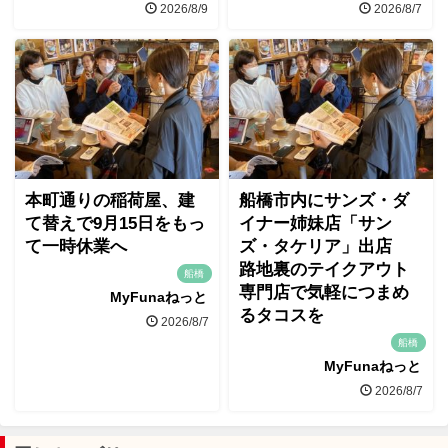
2026/8/9
2026/8/7
本町通りの稲荷屋、建
船橋市内にサンズ・ダ
て替えで9月15日をもっ
イナー姉妹店「サン
て一時休業へ
ズ・タケリア」出店
路地裏のテイクアウト
船橋
専門店で気軽につまめ
MyFunaねっと
るタコスを
2026/8/7
船橋
MyFunaねっと
2026/8/7