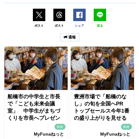
ポスト
ポスト
シェア
送る
通報
船橋市の中学生と市長
豊洲市場で「船橋のな
で「こども未来会議
し」の旬を全国へPR
室」 中学生がまちづ
トップセールス今年1番
くりを市長へプレゼン
の盛り上がりを見せる
船橋
船橋
MyFunaねっと
MyFunaねっと