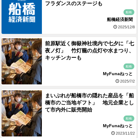
フラダンスのステージも
船橋
船橋経済新聞
2025/12/8
前原駅近く御嶽神社境内で七夕に「七
夜ノ灯」 竹灯籠の点灯や水まつり、
キッチンカーも
船橋
MyFunaねっと
2025/7/2
まいぷれが船橋市の隠れた産品を「船
橋市のご当地ギフト」 地元企業とし
て市内外に販売開始
船橋
MyFunaねっと
2023/11/22