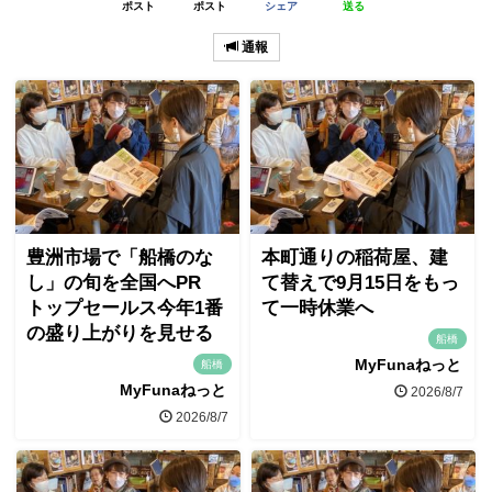
ポスト
ポスト
シェア
送る
通報
豊洲市場で「船橋のな
本町通りの稲荷屋、建
し」の旬を全国へPR
て替えで9月15日をもっ
トップセールス今年1番
て一時休業へ
の盛り上がりを見せる
船橋
MyFunaねっと
船橋
MyFunaねっと
2026/8/7
2026/8/7