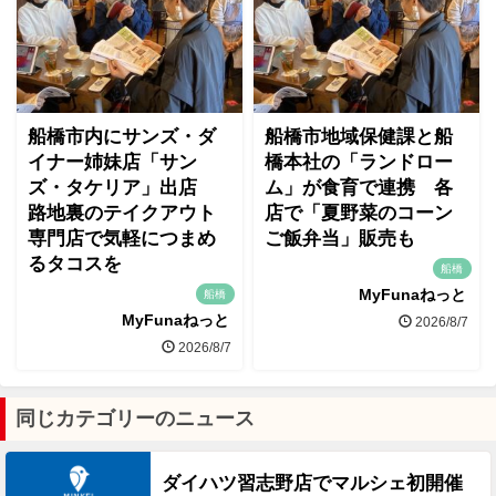
船橋市内にサンズ・ダ
船橋市地域保健課と船
イナー姉妹店「サン
橋本社の「ランドロー
ズ・タケリア」出店
ム」が食育で連携 各
路地裏のテイクアウト
店で「夏野菜のコーン
専門店で気軽につまめ
ご飯弁当」販売も
るタコスを
船橋
MyFunaねっと
船橋
MyFunaねっと
2026/8/7
2026/8/7
同じカテゴリーのニュース
ダイハツ習志野店でマルシェ初開催