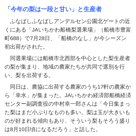
「今年の梨は一段と甘い」と生産者
ふなばしふなばしアンデルセン公園北ゲートの近
くにある「JAいちかわ船橋梨選果場」（船橋市豊富
町688）で7月28日、「船橋のなし」が今シーズン
初出荷がされた。
同選果場には船橋市北西部を中心とした梨生産者
の梨が集まり、地域の農家たちが共同で選別を行
い、梨を出荷する。
同日は、農協に出荷する農家のうち17軒の農家か
ら「幸水」が集まった。JAいちかわ経済部船橋経済
センター副調査役の中村幸一郎さんは「今日集まっ
た梨はまだ小ぶりなものも多い。梨は玉が大きいも
のが好まれる傾向もあり、そういう梨もそろう盛り
は8月10日頃になるだろう」と話した。