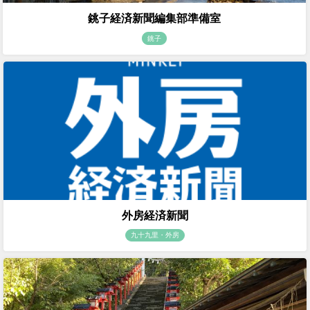
銚子経済新聞編集部準備室
銚子
外房経済新聞
九十九里・外房