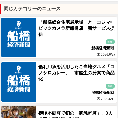
同じカテゴリーのニュース
「船橋総合住宅展示場」と「コジマ×
ビックカメラ新船橋店」新サービス提
供
船橋
船橋経済新聞
2026/6/27
低利用魚を活用したご当地グルメ「コ
ノシロカレー」 市船生の発案で商品
化
船橋
船橋経済新聞
2025/6/18
御滝不動尊で初の「御瀧寄席」、3人