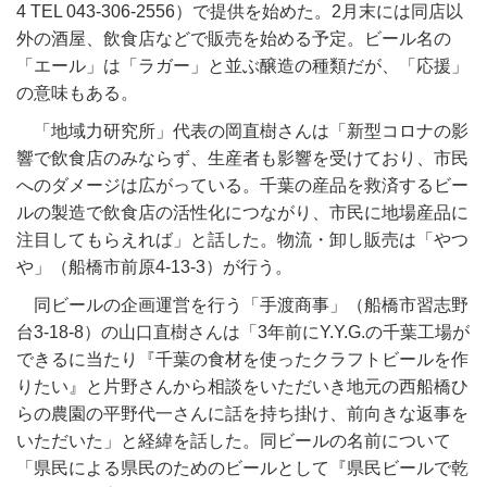
4 TEL 043-306-2556
）で提供を始めた。
2
月末には同店以
外の酒屋、飲食店などで販売を始める予定。ビール名の
「エール」は「ラガー」と並ぶ醸造の種類だが、「応援」
の意味もある。
「地域力研究所」代表の岡直樹さんは「新型コロナの影
響で飲食店のみならず、生産者も影響を受けており、市民
へのダメージは広がっている。千葉の産品を救済するビー
ルの製造で飲食店の活性化につながり、市民に地場産品に
注目してもらえれば」と話した。物流・卸し販売は「やつ
や」（船橋市前原
4-13-3
）が行う。
同ビールの企画運営を行う「手渡商事」（船橋市習志野
台
3-18-8
）の山口直樹さんは「
3
年前に
Y.Y.G.
の千葉工場が
できるに当たり『千葉の食材を使ったクラフトビールを作
りたい』と片野さんから相談をいただいき地元の西船橋ひ
らの農園の平野代一さんに話を持ち掛け、前向きな返事を
いただいた」と経緯を話した。同ビールの名前について
「県民による県民のためのビールとして『県民ビールで乾