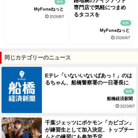
路地裏のテイクアウト
船橋
専門店で気軽につまめ
MyFunaねっと
るタコスを
2026/8/7
船橋
MyFunaねっと
2026/8/7
同じカテゴリーのニュース
Eテレ「いないいないばあっ！」のは
るちゃん、船橋警察署の一日署長に
船橋
船橋経済新聞
2023/8/7
千葉ジェッツにポケモン「カビゴン」
が練習生として加入決定、トップチー
ムとの練習にも参加予定