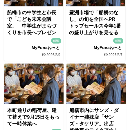
船橋市の中学生と市長
豊洲市場で「船橋のな
で「こども未来会議
し」の旬を全国へPR
室」 中学生がまちづ
トップセールス今年1番
くりを市長へプレゼン
の盛り上がりを見せる
船橋
船橋
MyFunaねっと
MyFunaねっと
2026/8/9
2026/8/7
本町通りの稲荷屋、建
船橋市内にサンズ・ダ
て替えで9月15日をもっ
イナー姉妹店「サン
て一時休業へ
ズ・タケリア」出店