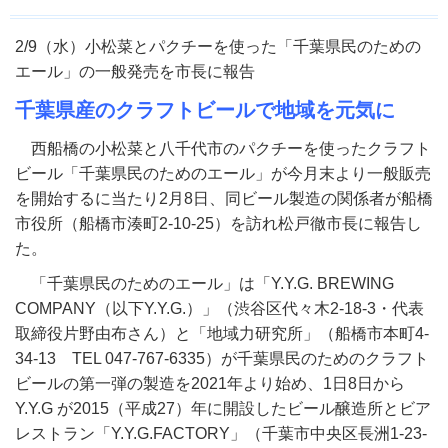
2/9
（水）小松菜とパクチーを使った「千葉県民のための
エール」の一般発売を市長に報告
千葉県産のクラフトビールで地域を元気に
西船橋の小松菜と八千代市のパクチーを使ったクラフト
ビール「千葉県民のためのエール」が今月末より一般販売
を開始するに当たり
2
月
8
日、同ビール製造の関係者が船橋
市役所（船橋市湊町
2-10-25
）を訪れ松戸徹市長に報告し
た。
「千葉県民のためのエール」は「
Y.Y.G. BREWING
COMPANY（以下Y.Y.G.）
」（渋谷区代々木
2-18-3・
代表
取締役片野由布さん）と「地域力研究所」（船橋市本町
4-
34-13
TEL 047-767-6335
）が千葉県民のためのクラフト
ビールの第一弾の製造を
2021
年より始め、
1
日
8
日から
Y.Y.G が2015（平成27）年に開設したビール醸造所とビア
レストラン「
Y.Y.G.FACTORY
」（千葉市中央区長洲
1-23-