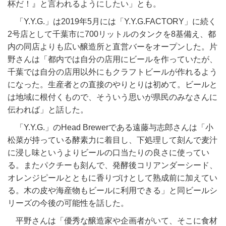
杯だ！』と言われるようにしたい」とも。
「
Y.Y.G.
」は
2019
年
5
月には「
Y.Y.G.FACTORY
」に続く
2
号店として千葉市に
700
リットルのタンクを
8
基備え、都
内の同店よりも広い醸造所と直営バーをオープンした。片
野さんは「都内では自分の店用にビールを作っていたが、
千葉では自分の店用以外にもクラフトビールが作れるよう
になった。生産者との直接のやりとりは初めて。ビールと
は地域に根付くもので、そういう思いが県民のみなさんに
伝われば」と話した。
「
Y.Y.G.
」の
Head Brewer
である遠藤与志郎さんは「小
松菜が持っている酵素力に着目し、下処理して刻んで麦汁
に浸し味というよりビールの口当たりの良さに使ってい
る。またパクチーも刻んで、発酵後コリアンダーシード、
オレンジピールとともに香りづけとして熟成前に加えてい
る。木の皮や海産物もビールに利用できる」と同ビールシ
リーズの今後の可能性を話した。
平野さんは「優秀な醸造家や企画者がいて、そこに食材