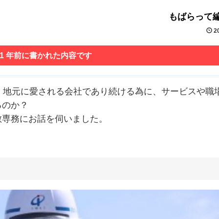
もばらって
20
 1 年前に書かれた内容です
。地元に愛される会社であり続ける為に、サービスや職
るのか？
敏専務にお話を伺いました。