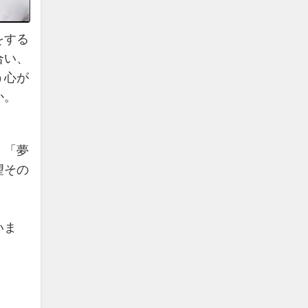
をする
合い、
う心が
か。
。「夢
望その
いま