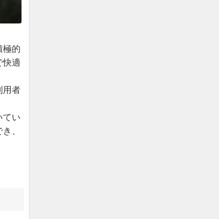
。
積極的
で快適
利用者
いてい
でき、