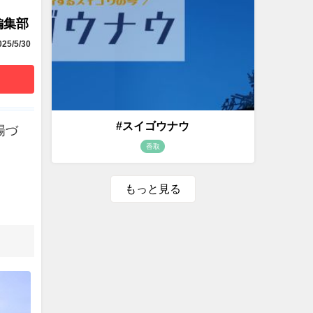
編集部
25/5/30
#スイゴウナウ
場づ
香取
もっと見る