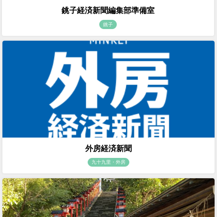
銚子経済新聞編集部準備室
銚子
外房経済新聞
九十九里・外房