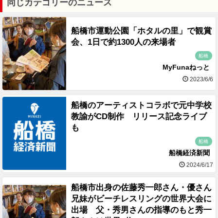
同じカテゴリーのニュース
船橋市運動公園「ホタルの里」で観賞
会、1日で約1300人の来場者
船橋
MyFunaねっと
2023/6/6
船橋のアーティストコラボで元中学校
教諭がCD制作 リリース記念ライブ
も
船橋
船橋経済新聞
2024/6/17
船橋市出身の佐藤秀一郎さん・優さん
兄妹がビーチレスリングの世界大会に
出場 父・秀男さんの指導のもと秀一