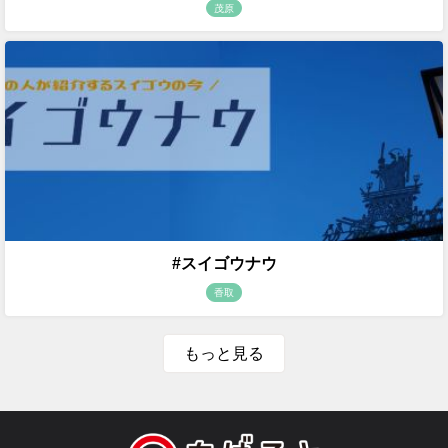
茂原
#スイゴウナウ
香取
もっと見る