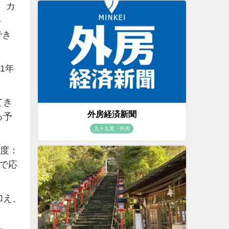
、カ
-
でき
1年
てき
外房経済新聞
る予
九十九里・外房
像度：
rで応
加え、