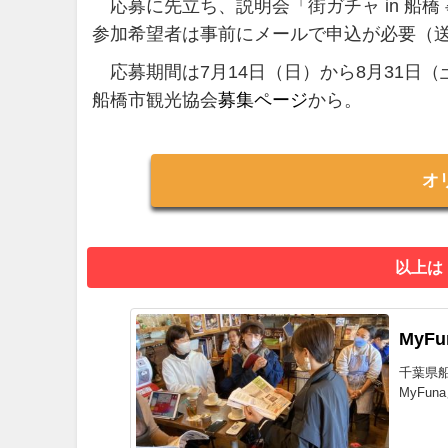
応募に先立ち、説明会「街ガチャ in 船橋
参加希望者は事前にメールで申込が必要（
応募期間は7月14日（日）から8月31日（
船橋市観光協会
募集ページ
から。
オ
以上は
MyF
千葉県
MyFu