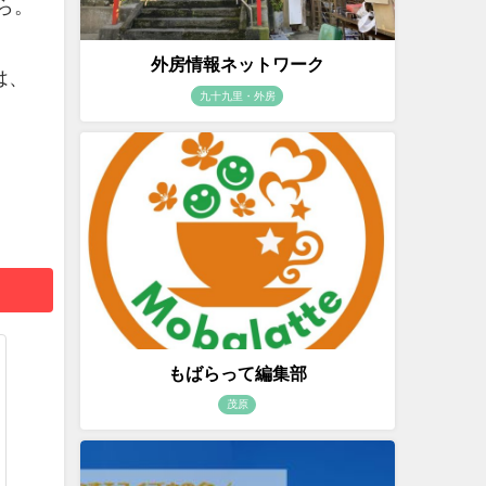
ら。
外房情報ネットワーク
は、
九十九里・外房
もばらって編集部
茂原