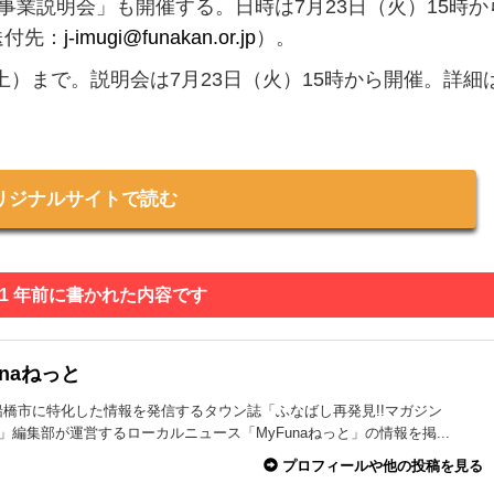
 事業説明会」も開催する。日時は7月23日（火）15時か
送付先：
j-imugi@funakan.or.jp
）。
土）まで。説明会は7月23日（火）15時から開催。詳細
リジナルサイトで読む
 1 年前に書かれた内容です
unaねっと
船橋市に特化した情報を発信するタウン誌「ふなばし再発見!!マガジン
na」編集部が運営するローカルニュース「MyFunaねっと」の情報を掲...
プロフィールや他の投稿を見る