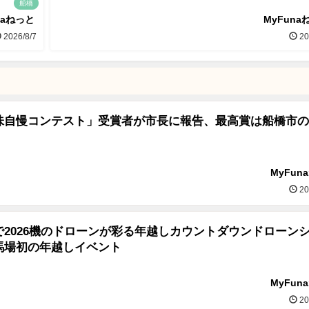
船橋
naねっと
MyFuna
2026/8/7
20
味自慢コンテスト」受賞者が市長に報告、最高賞は船橋市の
MyFun
20
で2026機のドローンが彩る年越しカウントダウンドローン
馬場初の年越しイベント
MyFun
20