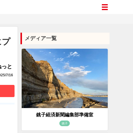
メディア一覧
にプ
aねっと
25/7/16
銚子経済新聞編集部準備室
銚子