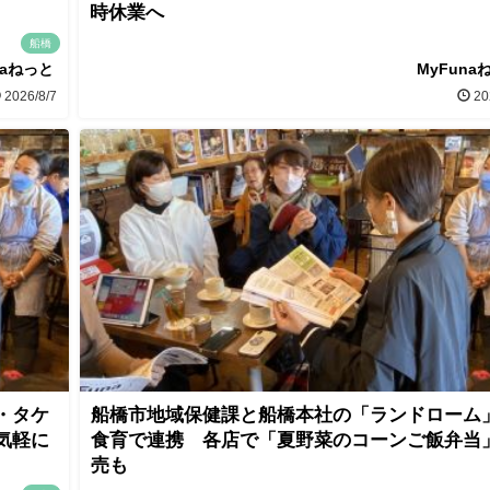
時休業へ
船橋
naねっと
MyFuna
2026/8/7
20
・タケ
船橋市地域保健課と船橋本社の「ランドローム
気軽に
食育で連携 各店で「夏野菜のコーンご飯弁当
売も