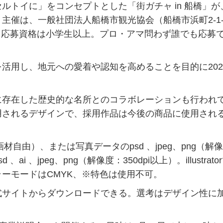
トイに」をコンセプトとした「街ガチャ in 船橋」が
主催は、一般社団法人船橋市観光協会（船橋市浜町2-1
で。応募資格は小学生以上。プロ・アマ問わず誰でも応募
用し、地元への愛着や認知を高めることを目的に202
存在した歴史的な名所とのコラボレーションも行われ
用されるデザインで、採用作品は今後の商品に使用され
由）、または写真データのpsd 、jpeg、png（解
i 、jpeg、png（解像度：350dpi以上）。illustrato
ーモードはCMYK、※特色は使用不可。
サイトからダウンロードできる。選考はデザイン性に