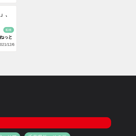
」、
船橋
aねっと
021/12/6