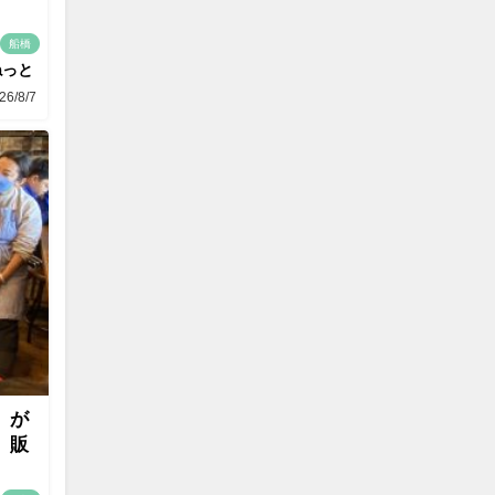
船橋
ねっと
26/8/7
」が
」販