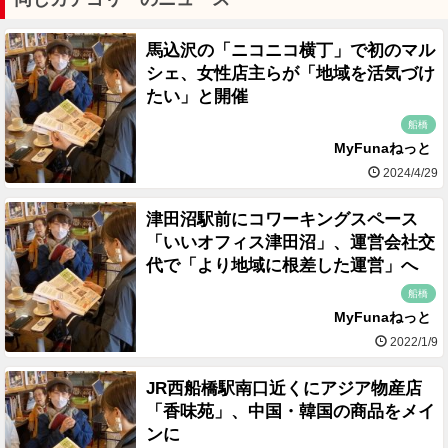
馬込沢の「ニコニコ横丁」で初のマル
シェ、女性店主らが「地域を活気づけ
たい」と開催
船橋
MyFunaねっと
2024/4/29
津田沼駅前にコワーキングスペース
「いいオフィス津田沼」、運営会社交
代で「より地域に根差した運営」へ
船橋
MyFunaねっと
2022/1/9
JR西船橋駅南口近くにアジア物産店
「香味苑」、中国・韓国の商品をメイ
ンに