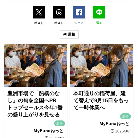
ポスト
ポスト
シェア
送る
通報
豊洲市場で「船橋のな
本町通りの稲荷屋、建
し」の旬を全国へPR
て替えで9月15日をもっ
トップセールス今年1番
て一時休業へ
の盛り上がりを見せる
船橋
MyFunaねっと
船橋
MyFunaねっと
2026/8/7