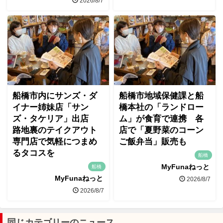
2026/8/7
船橋市内にサンズ・ダ
船橋市地域保健課と船
イナー姉妹店「サン
橋本社の「ランドロー
ズ・タケリア」出店
ム」が食育で連携 各
路地裏のテイクアウト
店で「夏野菜のコーン
専門店で気軽につまめ
ご飯弁当」販売も
るタコスを
船橋
MyFunaねっと
船橋
MyFunaねっと
2026/8/7
2026/8/7
同じカテゴリーのニュース