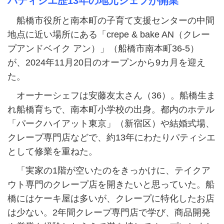
パティシエ歴13年の地元シェフが開業
船橋市役所と南本町の子育て支援センターの中間
地点に近い場所にある「crepe & bake AN（クレー
プアンドベイク アン）」（船橋市南本町36-5）
が、2024年11月20日のオープンから9カ月を迎え
た。
オーナーシェフは安藤友太さん（36）。船橋生ま
れ船橋育ちで、南本町小学校の出身。都内のホテル
「パークハイアット東京」（新宿区）や結婚式場、
クレープ専門店などで、約13年にわたりパティシエ
として修業を重ねた。
「実家の1階が空いたのをきっかけに、テイクア
ウト専門のクレープ店を開きたいと思っていた。船
橋にはケーキ屋は多いが、クレープに特化したお店
は少ない。2年間クレープ専門店で学び、商品開発