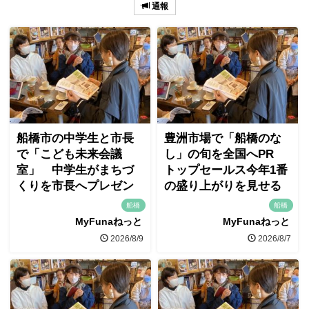
通報
船橋市の中学生と市長
豊洲市場で「船橋のな
で「こども未来会議
し」の旬を全国へPR
室」 中学生がまちづ
トップセールス今年1番
くりを市長へプレゼン
の盛り上がりを見せる
船橋
船橋
MyFunaねっと
MyFunaねっと
2026/8/9
2026/8/7