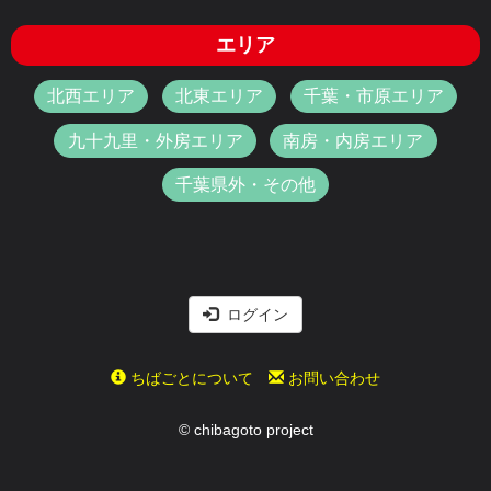
エリア
北西エリア
北東エリア
千葉・市原エリア
九十九里・外房エリア
南房・内房エリア
千葉県外・その他
ログイン
ちばごとについて
お問い合わせ
© chibagoto project