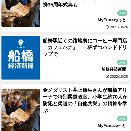
携35周年式典も
船橋
MyFunaねっと
2021/10/26
船橋駅近くの路地裏にコーヒー専門店
「カフェハナ」 一杯ずつハンドドリ
ップで
船橋
船橋経済新聞
2022/10/30
金メダリスト井上康生さんが船橋アリ
ーナで特別柔道教室、小学生約70人が
防犯と柔道の「自他共栄」の精神を学
ぶ
船橋
MyFunaねっと