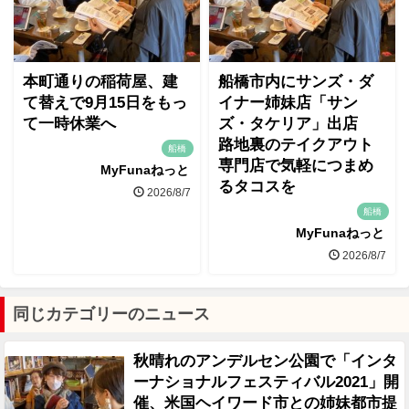
本町通りの稲荷屋、建
船橋市内にサンズ・ダ
て替えで9月15日をもっ
イナー姉妹店「サン
て一時休業へ
ズ・タケリア」出店
路地裏のテイクアウト
船橋
専門店で気軽につまめ
MyFunaねっと
るタコスを
2026/8/7
船橋
MyFunaねっと
2026/8/7
同じカテゴリーのニュース
秋晴れのアンデルセン公園で「インタ
ーナショナルフェスティバル2021」開
催、米国ヘイワード市との姉妹都市提