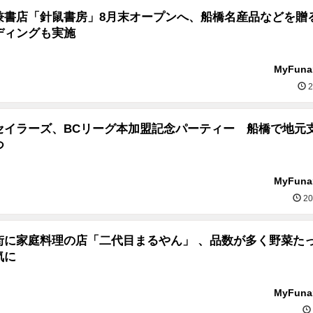
兼書店「針鼠書房」8月末オープンへ、船橋名産品などを贈
ディングも実施
MyFun
2
セイラーズ、BCリーグ本加盟記念パーティー 船橋で地元
つ
MyFun
20
街に家庭料理の店「二代目まるやん」 、品数が多く野菜た
気に
MyFun