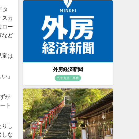
イタ
オスカ
はロー
市など
児童は
外房経済新聞
しい」
九十九里・外房
ずか
タート
たりし
出しな