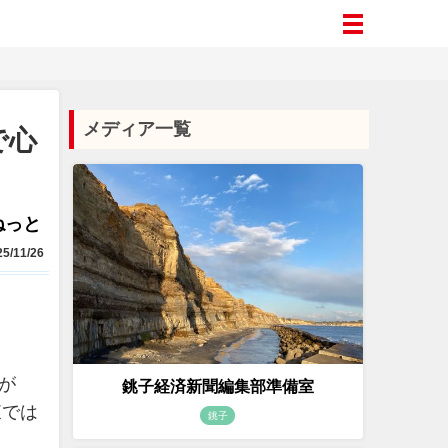
メディア一覧
で心
aねっと
5/11/26
が
銚子経済新聞編集部準備室
東では
銚子