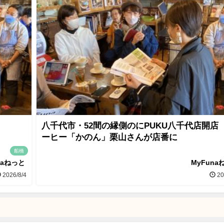
八千代市・52間の縁側のにPUKU八千代店開店
ーヒー「かのん」栗山さんが店番に
船橋
naねっと
MyFuna
2026/8/4
20