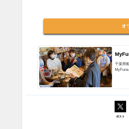
オ
MyF
千葉県
MyFu
ポスト