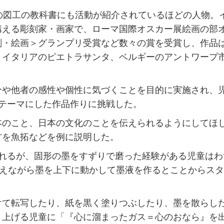
の図工の教科書にも活動が紹介されているほどの人物。
構える彫刻家・画家で、ローマ国際オスカー展絵画の部
刻・絵画＞グランプリ受賞など数々の賞を受賞し、作品
、イタリアのピエトラサンタ、ベルギーのアントワープ
や他者の感性や個性に気づくことを目的に実施され、
テーマにした作品作りに挑戦した。
のこと、日本の文化のことを伝えられるようにしてほ
方を魚拓などを例に説明した。
れるが、固形の墨をすずりで磨った経験がある児童はわ
数えながら墨を上下に動かして墨液を作るとことからス
。
て転写したり、紙を黒く塗りつぶしたり、墨を散らし
り上げる児童に「『心に溜まったガス＝心のおなら』を