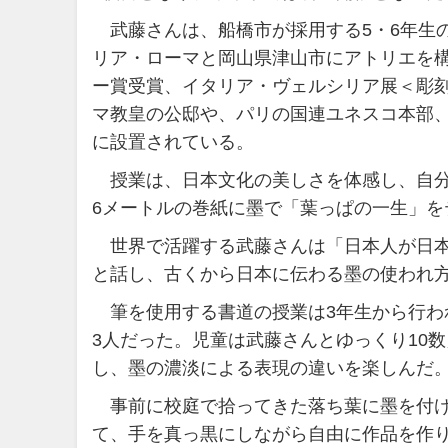
武藤さんは、船橋市が採用する5・6年生
リア・ローマと岡山県津山市にアトリエを
ー賞受賞、イタリア・ヴェルシリア展＜彫
マ教皇の公邸や、パリの国連ユネスコ本部
に設置されている。
授業は、日本文化の美しさを体感し、自分
6メートルの巻紙に墨で「葉っぱの一生」を
世界で活躍する武藤さんは「日本人が日本
と話し、古くから日本に伝わる墨の使われ
筆を使用する書道の授業は3年生から行わ
3人だった。児童は武藤さんとゆっくり10
し、墨の濃淡による表現の違いを楽しんだ
事前に校庭で拾ってきた落ち葉に墨を付け
て、手を真っ黒にしながら自由に作品を作