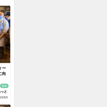
ィー
に向
船橋
ねっと
26/8/5