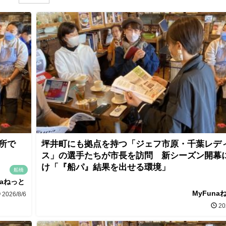
所で
坪井町にも拠点を持つ「ジェフ市原・千葉レデ
ス」の選手たちが市長を訪問 新シーズン開幕
け「『船パ』結果を出せる環境」
船橋
naねっと
MyFuna
2026/8/6
20