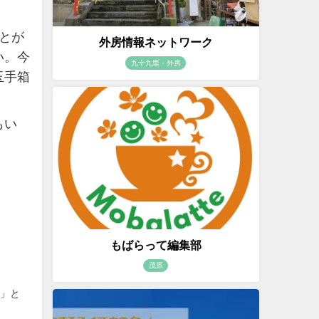
とが
外房情報ネットワーク
い。今
九十九里・外房
玉手箱
もい
もばらって編集部
茂原
」と