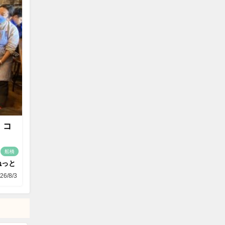
 コ
船橋
ねっと
26/8/3