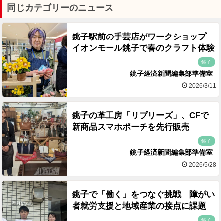
同じカテゴリーのニュース
銚子駅前の手芸店がワークショップ
イオンモール銚子で春のクラフト体験
銚子
銚子経済新聞編集部準備室
2026/3/11
銚子の革工房「リプリーズ」、CFで
新商品スマホポーチを先行販売
銚子
銚子経済新聞編集部準備室
2026/5/28
銚子で「働く」をつなぐ挑戦 障がい
者就労支援と地域産業の接点に課題
銚子