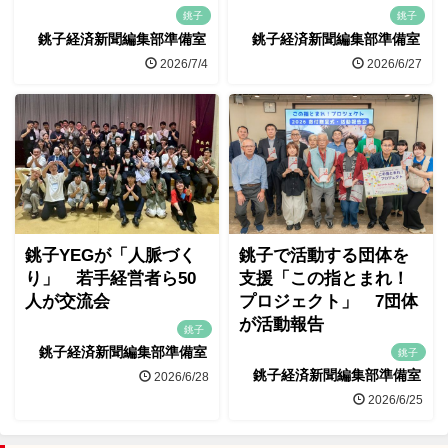
銚子
銚子
銚子経済新聞編集部準備室
銚子経済新聞編集部準備室
2026/7/4
2026/6/27
銚子YEGが「人脈づく
銚子で活動する団体を
り」 若手経営者ら50
支援「この指とまれ！
人が交流会
プロジェクト」 7団体
が活動報告
銚子
銚子経済新聞編集部準備室
銚子
銚子経済新聞編集部準備室
2026/6/28
2026/6/25