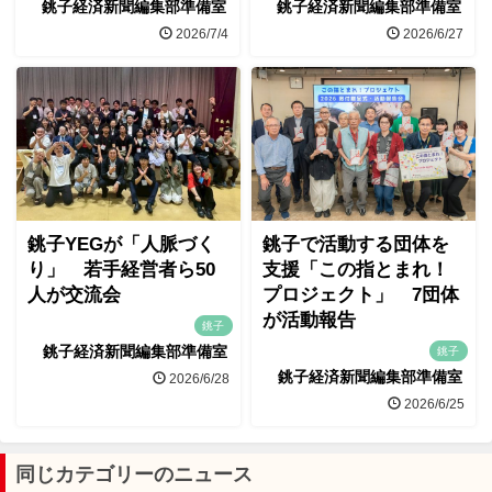
銚子経済新聞編集部準備室
銚子経済新聞編集部準備室
2026/7/4
2026/6/27
銚子YEGが「人脈づく
銚子で活動する団体を
り」 若手経営者ら50
支援「この指とまれ！
人が交流会
プロジェクト」 7団体
が活動報告
銚子
銚子経済新聞編集部準備室
銚子
銚子経済新聞編集部準備室
2026/6/28
2026/6/25
同じカテゴリーのニュース