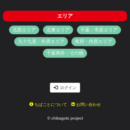
エリア
北西エリア
北東エリア
千葉・市原エリア
九十九里・外房エリア
南房・内房エリア
千葉県外・その他
ログイン
ちばごとについて
お問い合わせ
© chibagoto project