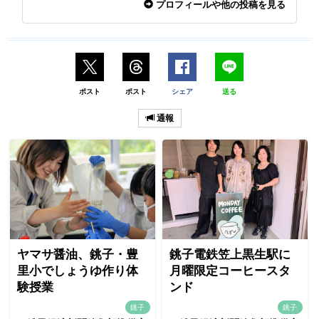
プロフィールや他の投稿を見る
ポスト
ポスト
シェア
送る
通報
ヤマサ醤油、銚子・豊
銚子電鉄笠上黒生駅に
里小でしょうゆ作り体
月曜限定コーヒースタ
験授業
ンド
銚子
銚子