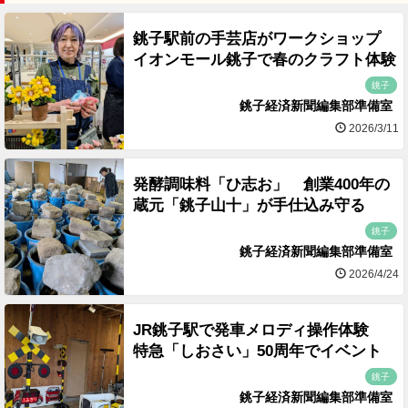
銚子駅前の手芸店がワークショップ
イオンモール銚子で春のクラフト体験
銚子
銚子経済新聞編集部準備室
2026/3/11
発酵調味料「ひ志お」 創業400年の
蔵元「銚子山十」が手仕込み守る
銚子
銚子経済新聞編集部準備室
2026/4/24
JR銚子駅で発車メロディ操作体験
特急「しおさい」50周年でイベント
銚子
銚子経済新聞編集部準備室