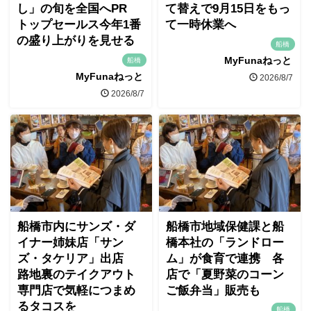
し」の旬を全国へPR
て替えで9月15日をもっ
トップセールス今年1番
て一時休業へ
の盛り上がりを見せる
船橋
MyFunaねっと
船橋
MyFunaねっと
2026/8/7
2026/8/7
船橋市内にサンズ・ダ
船橋市地域保健課と船
イナー姉妹店「サン
橋本社の「ランドロー
ズ・タケリア」出店
ム」が食育で連携 各
路地裏のテイクアウト
店で「夏野菜のコーン
専門店で気軽につまめ
ご飯弁当」販売も
るタコスを
船橋