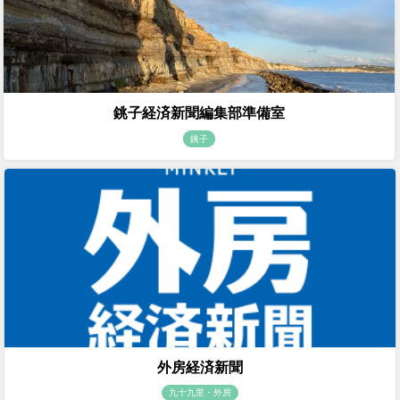
銚子経済新聞編集部準備室
銚子
外房経済新聞
九十九里・外房