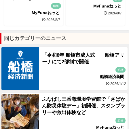
MyFunaねっと
船橋
MyFunaねっと
2026/8/7
2026/8/7
同じカテゴリーのニュース
「令和8年 船橋市成人式」 船橋アリ
ーナにて2部制で開催
船橋
船橋経済新聞
2026/1/12
ふなばし三番瀬環境学習館で「さばか
ん防災体験デー」初開催、スタンプラ
リーや救出体験など
船橋
MyFunaねっと