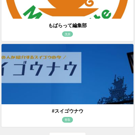
もばらって編集部
茂原
#スイゴウナウ
香取