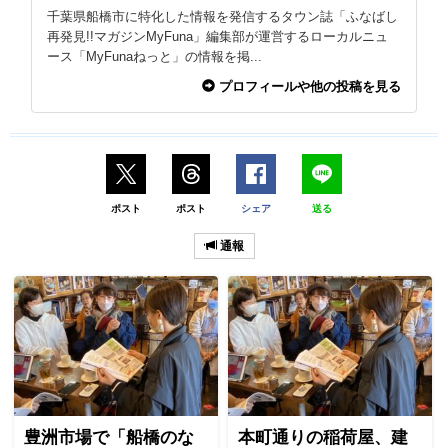
千葉県船橋市に特化した情報を発信するタウン誌「ふなばし
再発見!!マガジンMyFuna」編集部が運営するローカルニュ
ース「MyFunaねっと」の情報を掲...
プロフィールや他の投稿を見る
ポスト
ポスト
シェア
送る
通報
豊洲市場で「船橋のな
本町通りの稲荷屋、建