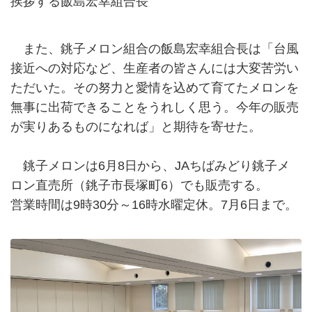
挨拶する飯島宏幸組合長
また、銚子メロン組合の飯島宏幸組合長は「台風
接近への対応など、生産者の皆さんには大変苦労い
ただいた。その努力と愛情を込めて育てたメロンを
無事に出荷できることをうれしく思う。今年の販売
が実りあるものになれば」と期待を寄せた。
銚子メロンは6月8日から、JAちばみどり銚子メ
ロン直売所（銚子市長塚町6）でも販売する。
営業時間は9時30分～16時水曜定休。7月6日まで。