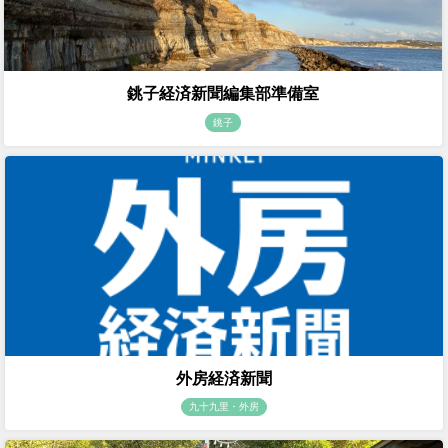
銚子経済新聞編集部準備室
銚子
外房経済新聞
九十九里・外房