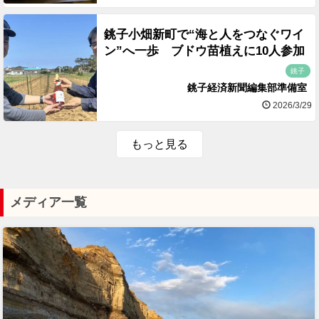
銚子小畑新町で“海と人をつなぐワイ
ン”へ一歩 ブドウ苗植えに10人参加
銚子
銚子経済新聞編集部準備室
2026/3/29
もっと見る
メディア一覧