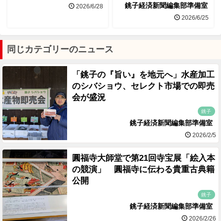
銚子経済新聞編集部準備室
2026/6/28
2026/6/25
同じカテゴリーのニュース
「銚子の『旨い』を地元へ」水産加工
のシバショウ、セレクト市場での即売
会が盛況
銚子
銚子経済新聞編集部準備室
2026/2/5
圓福寺大師堂で第21回寺宝展「絵入本
の競演」 圓福寺に伝わる貴重古典籍
公開
銚子
銚子経済新聞編集部準備室
2026/2/26