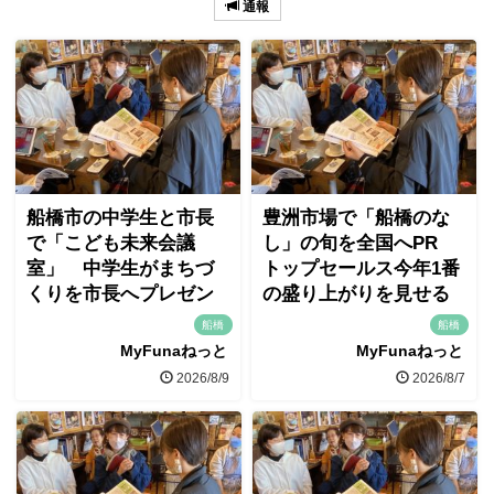
通報
船橋市の中学生と市長
豊洲市場で「船橋のな
で「こども未来会議
し」の旬を全国へPR
室」 中学生がまちづ
トップセールス今年1番
くりを市長へプレゼン
の盛り上がりを見せる
船橋
船橋
MyFunaねっと
MyFunaねっと
2026/8/9
2026/8/7