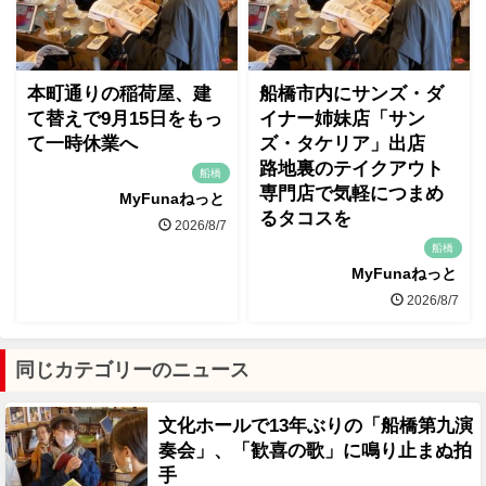
本町通りの稲荷屋、建
船橋市内にサンズ・ダ
て替えで9月15日をもっ
イナー姉妹店「サン
て一時休業へ
ズ・タケリア」出店
路地裏のテイクアウト
船橋
専門店で気軽につまめ
MyFunaねっと
るタコスを
2026/8/7
船橋
MyFunaねっと
2026/8/7
同じカテゴリーのニュース
文化ホールで13年ぶりの「船橋第九演
奏会」、「歓喜の歌」に鳴り止まぬ拍
手