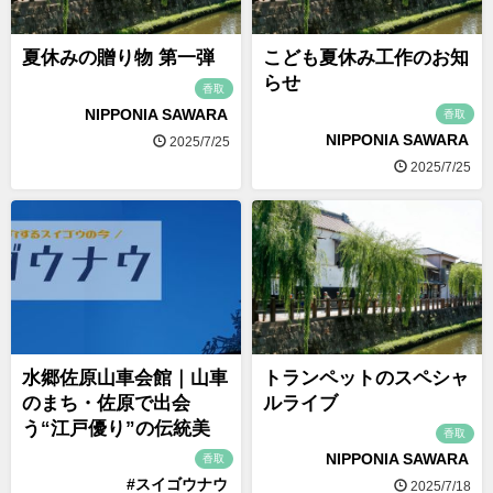
夏休みの贈り物 第一弾
こども夏休み工作のお知
らせ
香取
NIPPONIA SAWARA
香取
NIPPONIA SAWARA
2025/7/25
2025/7/25
水郷佐原山車会館｜山車
トランペットのスペシャ
のまち・佐原で出会
ルライブ
う“江戸優り”の伝統美
香取
NIPPONIA SAWARA
香取
#スイゴウナウ
2025/7/18