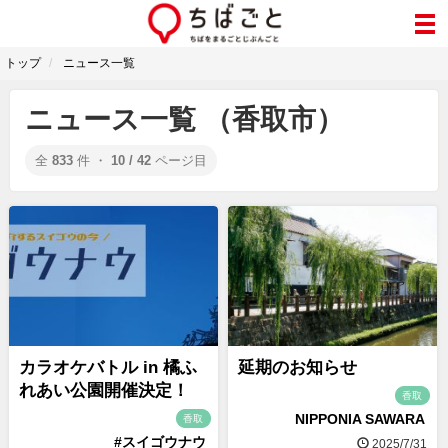
トップ
ニュース一覧
ニュース一覧 （香取市）
全
833
件 ・
10 / 42
ページ目
カラオケバトル in 橘ふ
延期のお知らせ
れあい公園開催決定！
香取
NIPPONIA SAWARA
香取
#スイゴウナウ
2025/7/31