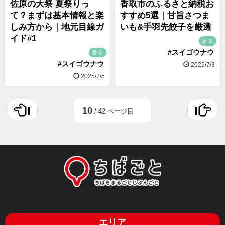
佐原の大祭 夏祭りっ
香取市のふるさと納税お
て？まずは基本情報と楽
すすめ5選｜甘旨さつま
しみ方から｜地元目線ガ
いも&手羽先餃子を厳選
イド#1
香取
#スイゴウナウ
香取
#スイゴウナウ
2025/7/3
2025/7/5
10
/ 42 ページ目
エリア