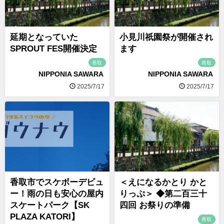
延期となっていた
小見川祇園祭が開催され
SPROUT FES開催決定
ます
香取
香取
NIPPONIA SAWARA
NIPPONIA SAWARA
2025/7/17
2025/7/17
香取市でスケボーデビュ
＜えになるかとり かと
ー！雨の日も安心の屋内
りっぷ＞ ◆第二百三十
スケートパーク【SK
四回 お祭りの準備
PLAZA KATORI】
香取