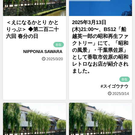
＜えになるかとり かと
2025年3月13日
りっぷ＞ ◆第二百二十
(木)21:00〜、BS12「船
六回 春分の日
越英一郎の昭和再生ファ
クトリー」にて、「昭和
香取
の風景」・千葉県佐原」
NIPPONIA SAWARA
として香取市佐原の昭和
2025/3/20
レトロなお店が紹介され
ました。
香取
#スイゴウナウ
2025/3/14