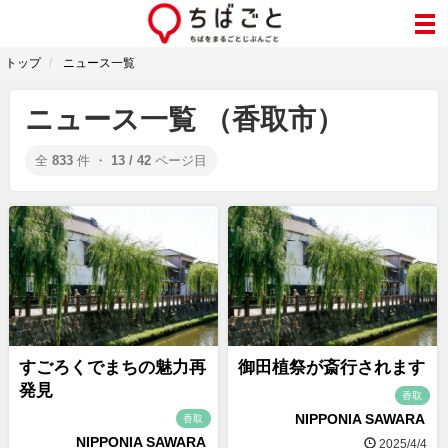
トップ
ニュース一覧
ニュース一覧 （香取市）
全
833
件 ・
13 / 42
ページ目
すごろくでまちの魅力再
御田植祭が斎行されます
発見
香取
NIPPONIA SAWARA
香取
NIPPONIA SAWARA
2025/4/4