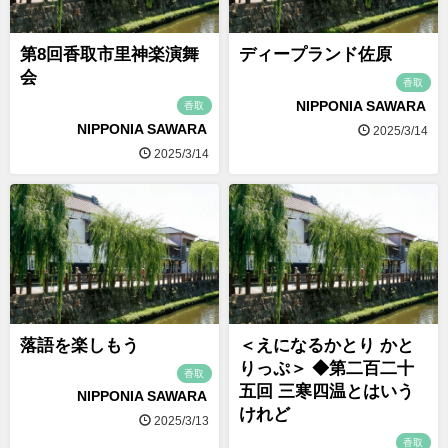
第8回香取市里神楽演舞
ディープランド佐原
会
香取
NIPPONIA SAWARA
香取
NIPPONIA SAWARA
2025/3/14
2025/3/14
落語を楽しもう
＜えになるかとり かと
りっぷ＞ ◆第二百二十
香取
五回 三寒四温とはいう
NIPPONIA SAWARA
けれど
2025/3/13
香取