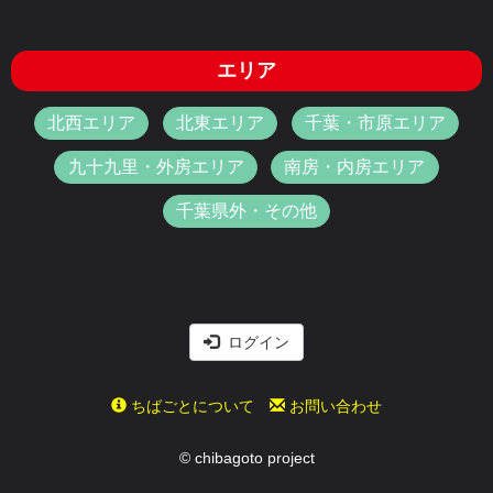
エリア
北西エリア
北東エリア
千葉・市原エリア
九十九里・外房エリア
南房・内房エリア
千葉県外・その他
ログイン
ちばごとについて
お問い合わせ
© chibagoto project