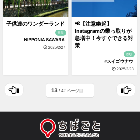
子供達のワンダーランド
📢【注意喚起】
Instagramの乗っ取りが
香取
急増中！今すぐできる対
NIPPONIA SAWARA
策
2025/2/27
香取
#スイゴウナウ
2025/2/23
13
/ 42 ページ目