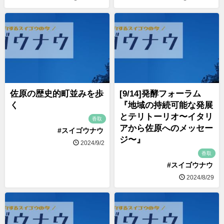
佐原の歴史的町並みを歩
[9/14]発酵フォーラム
く
『地域の持続可能な発展
とテリトーリオ〜イタリ
香取
アから佐原へのメッセー
#スイゴウナウ
ジ〜』
2024/9/2
香取
#スイゴウナウ
2024/8/29