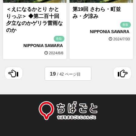
＜えになるかとり かと
第19回 さわら・町並
りっぷ＞ ◆第二百十回
み・夕涼み
夕立なのかゲリラ雷雨な
香取
のか
NIPPONIA SAWARA
香取
2024/7/30
NIPPONIA SAWARA
2024/8/8
19
/ 42 ページ目