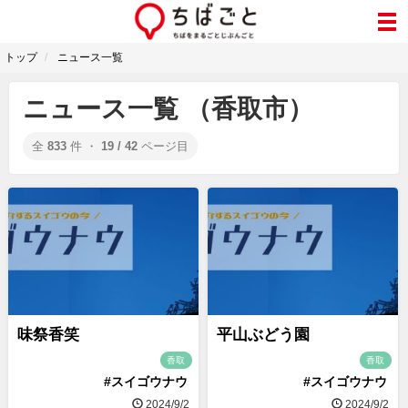
トップ
ニュース一覧
ニュース一覧 （香取市）
全
833
件 ・
19 / 42
ページ目
味祭香笑
平山ぶどう園
香取
香取
#スイゴウナウ
#スイゴウナウ
2024/9/2
2024/9/2