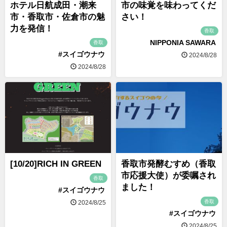
ホテル日航成田・潮来
市の味覚を味わってくだ
市・香取市・佐倉市の魅
さい！
力を発信！
香取
NIPPONIA SAWARA
香取
#スイゴウナウ
2024/8/28
2024/8/28
[10/20]RICH IN GREEN
香取市発酵むすめ（香取
市応援大使）が委嘱され
香取
ました！
#スイゴウナウ
香取
2024/8/25
#スイゴウナウ
2024/8/25