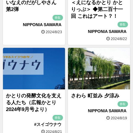
いなえのだがしやさん
＜えになるかとり かと
第2弾
りっぷ＞ ◆第二百十一
回 これはアート？！
香取
NIPPONIA SAWARA
香取
NIPPONIA SAWARA
2024/8/23
2024/8/22
かとりの発酵文化を支え
さわら 町並み 夕涼み
る人たち（広報かとり
香取
2024年9月号より）
NIPPONIA SAWARA
香取
2024/8/19
#スイゴウナウ
2024/8/21