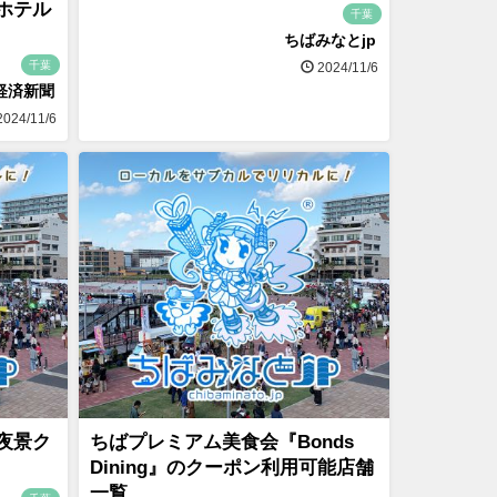
ホテル
千葉
ちばみなとjp
千葉
2024/11/6
経済新聞
024/11/6
夜景ク
ちばプレミアム美食会『Bonds
Dining』のクーポン利用可能店舗
一覧