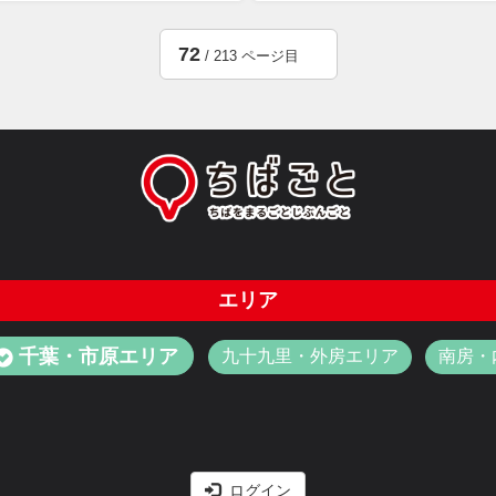
72
/ 213 ページ目
エリア
千葉・市原エリア
九十九里・外房エリア
南房・
ログイン