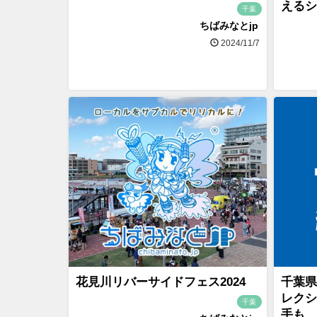
えるシ
千葉
ちばみなとjp
2024/11/7
花見川リバーサイドフェス2024
千葉県
レクシ
千葉
手も