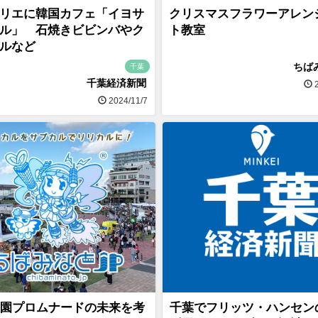
リエに韓国カフェ「イヨサ
クリスマスフラワーアレン
ル」 石焼きビビンバやク
ト教室
ルなど
ちば
千葉
千葉経済新聞
2
2024/11/7
園プロムナードの未来を考
千葉でフリッツ・ハンセン