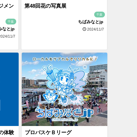
ジメン
第48回花の写真展
千葉
ちばみなとjp
千葉
みなとjp
2024/11/7
024/11/7
の体験
プロバスケＢリーグ