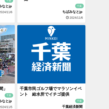
千葉
みなとjp
千葉
ちばみなとjp
024/11/6
2024/11/6
間」
千葉市民ゴルフ場でマラソンイベ
ント 給水所でイチゴ提供
千葉
みなとjp
千葉
千葉経済新聞
024/11/5