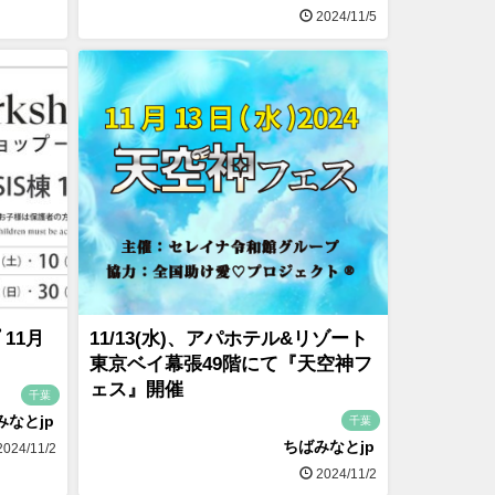
2024/11/5
11月
11/13(水)、アパホテル&リゾート
東京ベイ幕張49階にて『天空神フ
ェス』開催
千葉
みなとjp
千葉
ちばみなとjp
024/11/2
2024/11/2