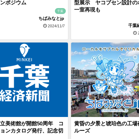
ンポジウム
型展示 ヤコブセン設計の
一室再現も
千葉
ちばみなとjp
千葉
2024/11/7
2
立美術館が開館50周年 コ
黄昏の夕景と琥珀色の工場
ョンカタログ発行、記念切
ルーズ