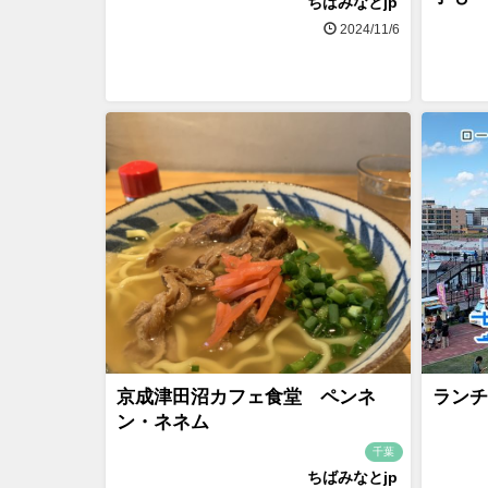
ちばみなとjp
2024/11/6
京成津田沼カフェ食堂 ペンネ
ランチ
ン・ネネム
千葉
ちばみなとjp