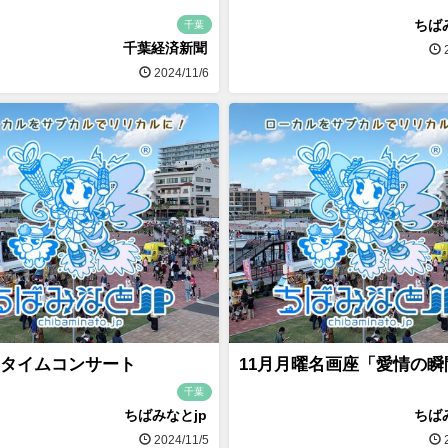
ちば
千葉
千葉経済新聞
2
2024/11/6
タイムコンサート
11月月曜名画座「愛情の瞬
千葉
ちばみなとjp
ちば
2024/11/5
2