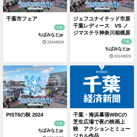
千葉市フェア
ジェフユナイテッド市原
千葉レディース VS ノ
千葉
ジマステラ神奈川相模原
ちばみなとjp
千葉
2024/8/29
ちばみなとjp
2024/8/29
PIST6の秋 2024
千葉・海浜幕張WBCの
芝生広場で夜の映画上
千葉
映 アクションとミュー
ちばみなとjp
ジカル作品