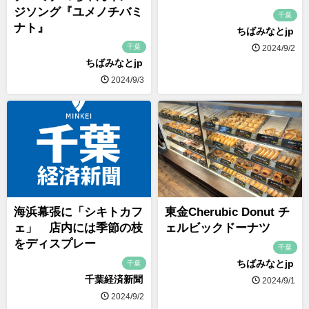
ジソング『ユメノチバミ
千葉
ナト』
ちばみなとjp
千葉
2024/9/2
ちばみなとjp
2024/9/3
海浜幕張に「シキトカフ
東金Cherubic Donut チ
ェ」 店内には季節の枝
ェルビックドーナツ
をディスプレー
千葉
ちばみなとjp
千葉
千葉経済新聞
2024/9/1
2024/9/2