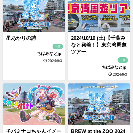
星あかりの詩
2024/10/19 (土)【千葉み
なと発着！】東京湾周遊
千葉
ツアー
ちばみなとjp
千葉
2024/9/3
ちばみなとjp
2024/9/3
チバミナコちゃんイメー
BREW at the ZOO 2024