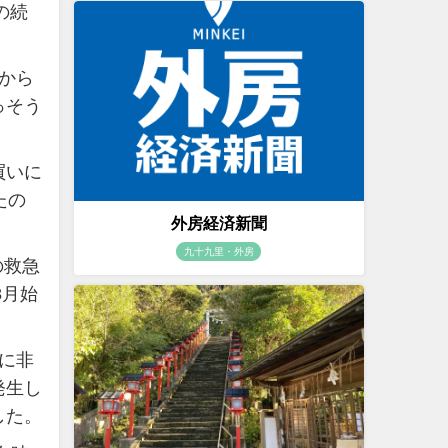
の続
から
っそう
買いに
たの
外房経済新聞
九十九里・外房
の救急
8月始
に非
発生し
した。