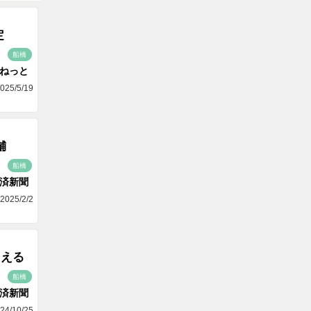
定
船橋
aねっと
025/5/19
舗
船橋
済新聞
2025/2/2
ろえる
船橋
済新聞
24/10/25