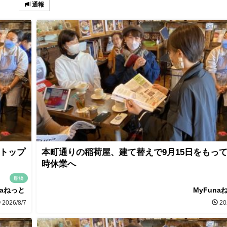
通報
 トップ
本町通りの稲荷屋、建て替えで9月15日をもっ
時休業へ
船橋
naねっと
MyFuna
2026/8/7
20