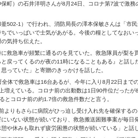
町）の石井洋明さんが8月24日、コロナ第7波で激務
502-1）で行われ、消防局長の澤本保敏さんは「市民
持ちでいっぱいで士気があがる。今後の糧としてなおい
謝の気持ち伝えた。
に救急車が頻繁に通るのを見ていた。救急隊員が梨を
と戻ってくるのが夜の11時になることもある』と話し
と思っていた」と寄贈のきっかけを話した。
全体で救急車は16台あるが、今年に入り8月22日まで
0件以上増えている。コロナ前の出動数は1日90件位だったが
るとコロナ前の約1.7倍の救急件数だと言う。
前よりもさらに病院がひっ迫し受け入れ先を確保するの
署にいない状態が続いており、救急搬送困難事案が毎日
休憩や休みも取れず疲労困憊の状態が続いている」と話