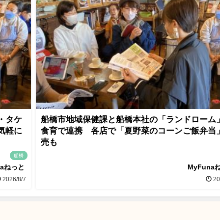
・タケ
船橋市地域保健課と船橋本社の「ランドローム
気軽に
食育で連携 各店で「夏野菜のコーンご飯弁当
売も
船橋
naねっと
MyFuna
2026/8/7
20