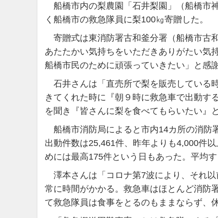
船橋市内の梨農園「石井梨園」（船橋市神保
く船橋市の救急隊員に梨100㎏寄贈した。
寄贈式は東消防署古和釜分署（船橋市古和釜
あたたかい気持ちをいただきありがたい気
船橋市民のために頑張っていきたい」と感
石井さんは「直売所で梨を販売している時
きてくれた時に『朝９時に救急車で出動する
を聞き『皆さんに梨を食べてもらいたい』
船橋市消防局によると市内14カ所の消防署
出動件数は25,461件、昨年よりも4,00
めには最高175件という日もあった。平均す
澤本さんは「コロナ第7波により、それ以
常に時間がかかる。救急車はほとんど消防
て救急隊員は食事をとるのもままならず、