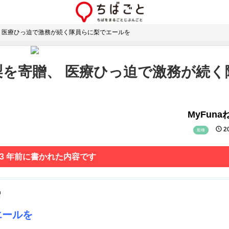
 医療ひっ迫で激務が続く隊員らに梨でエールを
を寄贈、 医療ひっ迫で激務が続く
MyFun
20
船橋
 3 年前に書かれた内容です
贈
エールを