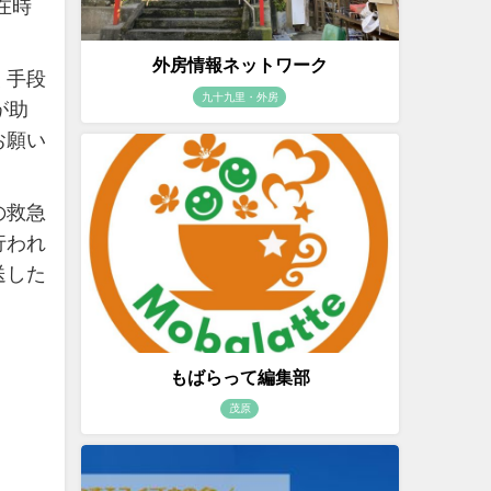
在時
外房情報ネットワーク
く手段
九十九里・外房
が助
お願い
の救急
行われ
送した
もばらって編集部
茂原