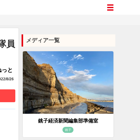
メディア一覧
隊員
aねっと
22/8/26
銚子経済新聞編集部準備室
銚子