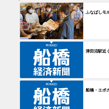
ふなばしモ
津田沼駅近
船橋・エポ