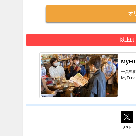
オ
以上は
MyF
千葉県
MyFu
ポスト