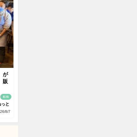
」が
」販
船橋
ねっと
26/8/7