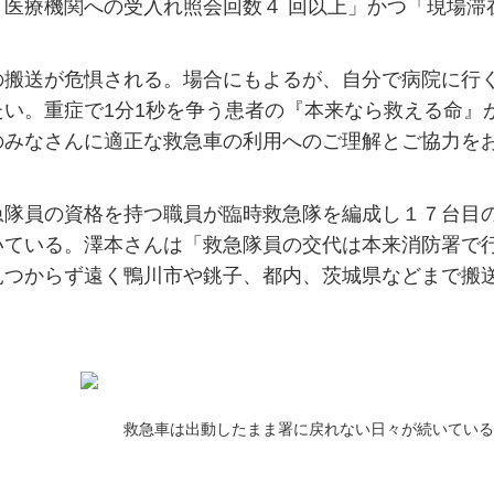
医療機関への受入れ照会回数４ 回以上」かつ「現場滞
搬送が危惧される。場合にもよるが、自分で病院に行
い。重症で1分1秒を争う患者の『本来なら救える命』
のみなさんに適正な救急車の利用へのご理解とご協力を
。
隊員の資格を持つ職員が臨時救急隊を編成し１７台目
いている。澤本さんは「救急隊員の交代は本来消防署で
見つからず遠く鴨川市や銚子、都内、茨城県などまで搬
救急車は出動したまま署に戻れない日々が続いている