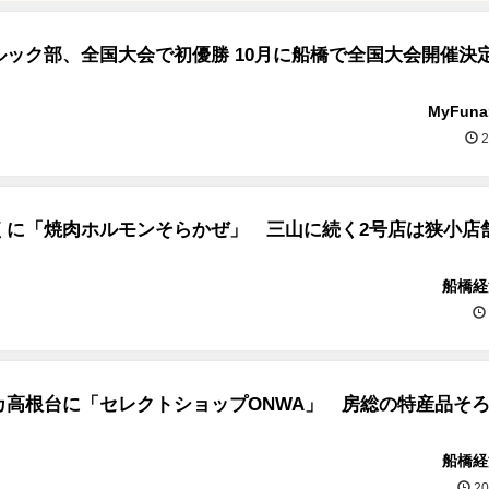
ルック部、全国大会で初優勝 10月に船橋で全国大会開催決
MyFun
2
くに「焼肉ホルモンそらかぜ」 三山に続く2号店は狭小店
船橋経
カ高根台に「セレクトショップONWA」 房総の特産品そ
船橋経
20