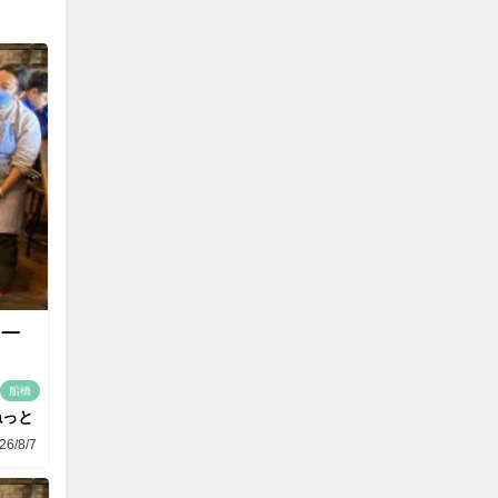
て一
船橋
ねっと
26/8/7