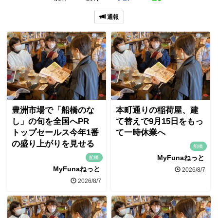
通報
豊洲市場で「船橋のな
本町通りの稲荷屋、建
し」の旬を全国へPR
て替えで9月15日をもっ
トップセールス今年1番
て一時休業へ
の盛り上がりを見せる
船橋
MyFunaねっと
船橋
MyFunaねっと
2026/8/7
2026/8/7