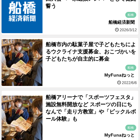
誓う
船橋
船橋経済新聞
2026/3/12
船橋市内の駄菓子屋で子どもたちによ
るウクライナ支援募金、おこづかいを
子どもたちが自主的に募金
船橋
MyFunaねっと
2022/6/6
船橋アリーナで「スポーツフェスタ」
施設無料開放など スポーツの日にち
なんで「走り方教室」や「ピックルボ
ール体験」も
船橋
MyFunaねっと