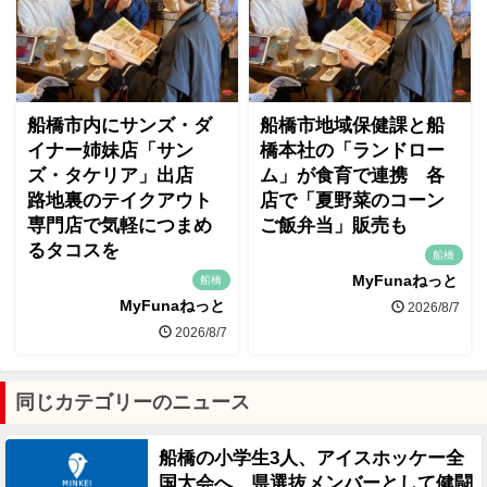
船橋市内にサンズ・ダ
船橋市地域保健課と船
イナー姉妹店「サン
橋本社の「ランドロー
ズ・タケリア」出店
ム」が食育で連携 各
路地裏のテイクアウト
店で「夏野菜のコーン
専門店で気軽につまめ
ご飯弁当」販売も
るタコスを
船橋
MyFunaねっと
船橋
MyFunaねっと
2026/8/7
2026/8/7
同じカテゴリーのニュース
船橋の小学生3人、アイスホッケー全
国大会へ 県選抜メンバーとして健闘