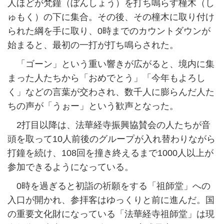
人ほどが梵鐘（ぼんしょう）を打ち鳴らす橦木（し
ゅもく）の下に集合。その後、その橦木に取り付け
られた綱を手に取り、0時までのカウントダウンが
始まると、最初の一打が打ち鳴らされた。
「ゴーン」という重い響きが広がると、境内に集
まった人たちから「おめでとう」「今年もよろし
く」などの言葉が交わされ、数千人に膨らんだ人た
ちの声が「うぉー」という歓声となった。
2打目以降は、法華経寺振興協賛会の人たちが音
頭を取って10人前後のグループが入れ替わりながら
打鐘を続け、108回を撞き終えるまで1000人以上が
参加できるようになっている。
0時を過ぎると初詣の祈願をする「祖師堂」への
入口が開かれ、参拝客はゆっくりと前に進んだ。国
の重要文化財になっている「法華経寺祖師堂」は現