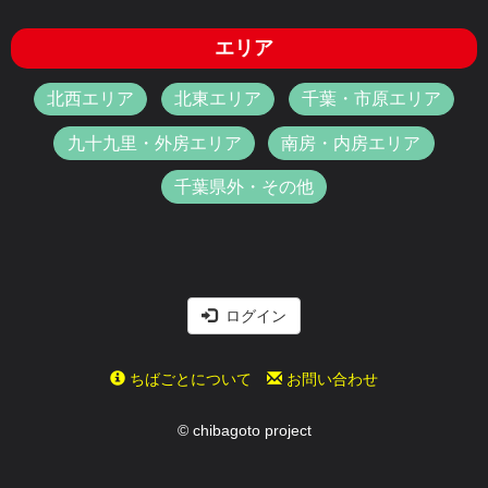
エリア
北西エリア
北東エリア
千葉・市原エリア
九十九里・外房エリア
南房・内房エリア
千葉県外・その他
ログイン
ちばごとについて
お問い合わせ
© chibagoto project