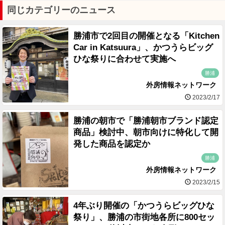
同じカテゴリーのニュース
勝浦市で2回目の開催となる「Kitchen
Car in Katsuura」、かつうらビッグ
ひな祭りに合わせて実施へ
勝浦
外房情報ネットワーク
2023/2/17
勝浦の朝市で「勝浦朝市ブランド認定
商品」検討中、朝市向けに特化して開
発した商品を認定か
勝浦
外房情報ネットワーク
2023/2/15
4年ぶり開催の「かつうらビッグひな
祭り」、勝浦の市街地各所に800セッ