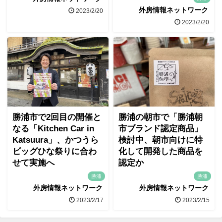
外房情報ネットワーク
2023/2/20
2023/2/20
勝浦市で2回目の開催と
勝浦の朝市で「勝浦朝
なる「Kitchen Car in
市ブランド認定商品」
Katsuura」、かつうら
検討中、朝市向けに特
ビッグひな祭りに合わ
化して開発した商品を
せて実施へ
認定か
勝浦
勝浦
外房情報ネットワーク
外房情報ネットワーク
2023/2/17
2023/2/15