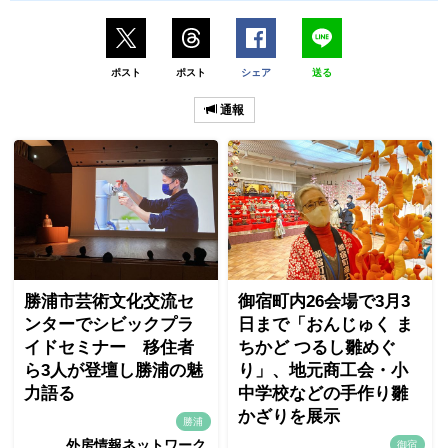
ポスト
ポスト
シェア
送る
通報
勝浦市芸術文化交流セ
御宿町内26会場で3月3
ンターでシビックプラ
日まで「おんじゅく ま
イドセミナー 移住者
ちかど つるし雛めぐ
ら3人が登壇し勝浦の魅
り」、地元商工会・小
力語る
中学校などの手作り雛
かざりを展示
勝浦
外房情報ネットワーク
御宿