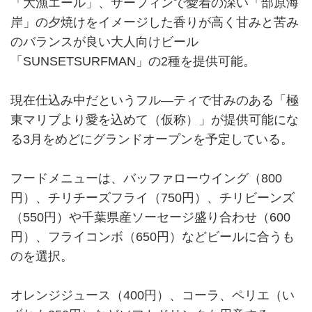
「大漁エール」、サーフィンで愛着の深い「部原海
岸」の夕焼けをイメージした香りが高く甘みと苦み
のバランスが良い大人向けビール
「SUNSETSURFMAN」の2種を提供可能。
現在仕込み中だというフル―ティで甘みのある「極
東マリブより愛を込めて（仮称）」が提供可能にな
る3月をめどにグランドオープンを予定している。
フードメニューは、バッファローウイング（800
円）、チリチーズフライ（750円）、チリビーンズ
（550円）や千葉県産ソーセージ盛り合わせ（600
円）、フライコンボ（650円）などビールに合うも
のを選択。
オレンジジュース（400円）、コーラ、ペリエ（い