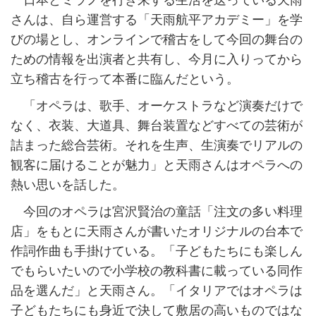
日本とミラノを行き来する生活を送っている天雨
さんは、自ら運営する「天雨航平アカデミー」を学
びの場とし、オンラインで稽古をして今回の舞台の
ための情報を出演者と共有し、今月に入りってから
立ち稽古を行って本番に臨んだという。
「オペラは、歌手、オーケストラなど演奏だけで
なく、衣装、大道具、舞台装置などすべての芸術が
詰まった総合芸術。それを生声、生演奏でリアルの
観客に届けることが魅力」と天雨さんはオペラへの
熱い思いを話した。
今回のオペラは宮沢賢治の童話「注文の多い料理
店」をもとに天雨さんが書いたオリジナルの台本で
作詞作曲も手掛けている。「子どもたちにも楽しん
でもらいたいので小学校の教科書に載っている同作
品を選んだ」と天雨さん。「イタリアではオペラは
子どもたちにも身近で決して敷居の高いものではな