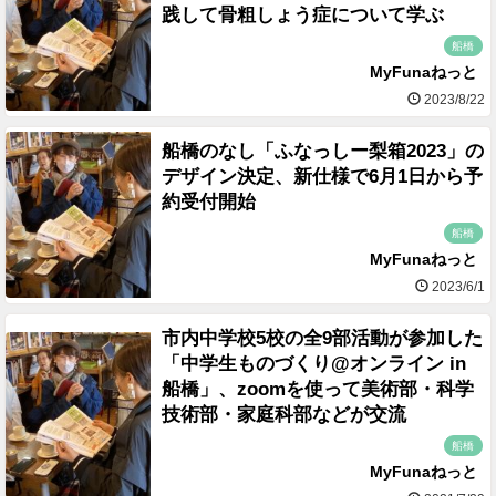
践して骨粗しょう症について学ぶ
船橋
MyFunaねっと
2023/8/22
船橋のなし「ふなっしー梨箱2023」の
デザイン決定、新仕様で6月1日から予
約受付開始
船橋
MyFunaねっと
2023/6/1
市内中学校5校の全9部活動が参加した
「中学生ものづくり@オンライン in
船橋」、zoomを使って美術部・科学
技術部・家庭科部などが交流
船橋
MyFunaねっと