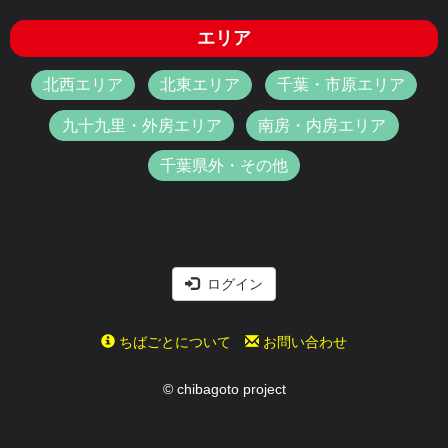
エリア
北西エリア
北東エリア
千葉・市原エリア
九十九里・外房エリア
南房・内房エリア
千葉県外・その他
ログイン
ちばごとについて
お問い合わせ
© chibagoto project