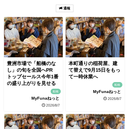
通報
豊洲市場で「船橋のな
本町通りの稲荷屋、建
し」の旬を全国へPR
て替えで9月15日をもっ
トップセールス今年1番
て一時休業へ
の盛り上がりを見せる
船橋
MyFunaねっと
船橋
MyFunaねっと
2026/8/7
2026/8/7