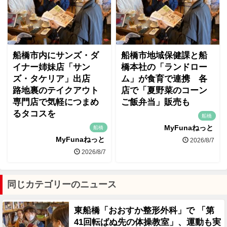
船橋市内にサンズ・ダ
船橋市地域保健課と船
イナー姉妹店「サン
橋本社の「ランドロー
ズ・タケリア」出店
ム」が食育で連携 各
路地裏のテイクアウト
店で「夏野菜のコーン
専門店で気軽につまめ
ご飯弁当」販売も
るタコスを
船橋
MyFunaねっと
船橋
MyFunaねっと
2026/8/7
2026/8/7
同じカテゴリーのニュース
東船橋「おおすか整形外科」で 「第
41回転ばぬ先の体操教室」、運動も実