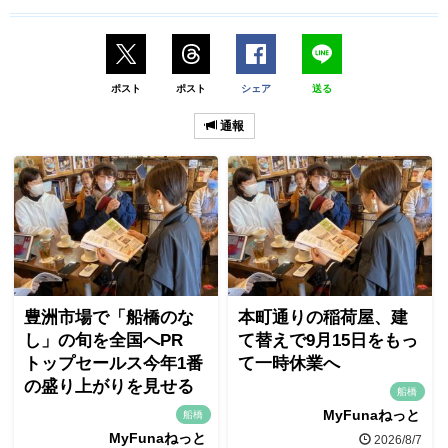
ポスト
ポスト
シェア
送る
通報
豊洲市場で「船橋のな
本町通りの稲荷屋、建
し」の旬を全国へPR
て替えで9月15日をもっ
トップセールス今年1番
て一時休業へ
の盛り上がりを見せる
船橋
MyFunaねっと
船橋
MyFunaねっと
2026/8/7