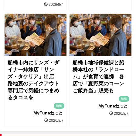
2026/8/7
船橋市内にサンズ・ダ
船橋市地域保健課と船
イナー姉妹店「サン
橋本社の「ランドロー
ズ・タケリア」出店
ム」が食育で連携 各
路地裏のテイクアウト
店で「夏野菜のコーン
専門店で気軽につまめ
ご飯弁当」販売も
るタコスを
船橋
MyFunaねっと
船橋
MyFunaねっと
2026/8/7
2026/8/7