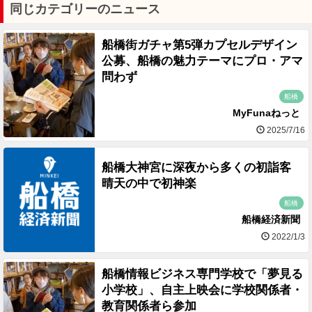
同じカテゴリーのニュース
船橋街ガチャ第5弾カプセルデザイン
公募、船橋の魅力テーマにプロ・アマ
問わず
船橋
MyFunaねっと
2025/7/16
船橋大神宮に深夜から多くの初詣客
晴天の中で初神楽
船橋
船橋経済新聞
2022/1/3
船橋情報ビジネス専門学校で「夢見る
小学校」、自主上映会に学校関係者・
教育関係者ら参加