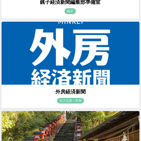
銚子経済新聞編集部準備室
銚子
外房経済新聞
九十九里・外房