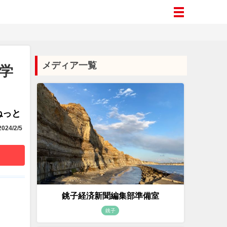
メディア一覧
学
aねっと
024/2/5
銚子経済新聞編集部準備室
銚子