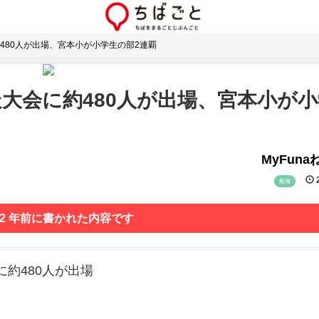
480人が出場、宮本小が小学生の部2連覇
大会に約480人が出場、宮本小が小
MyFun
2
船橋
 2 年前に書かれた内容です
に約480人が出場