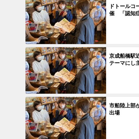
ドトールコ
催 「認知
京成船橋駅
テーマにし
市船陸上部が
出場