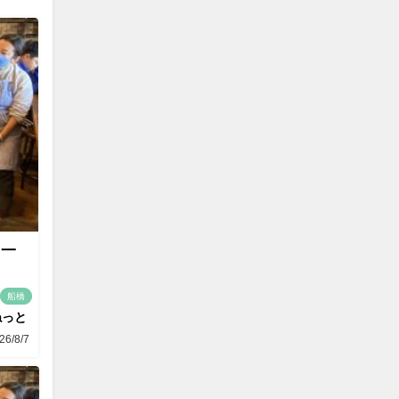
て一
船橋
ねっと
26/8/7