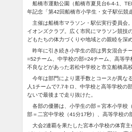
船橋市運動公園（船橋市夏見台6-4-1、TEL
年記念「第42回船橋市小学生・女子駅伝競
主催は船橋市マラソン・駅伝実行委員会。
イオンズクラブ。広く市民にマラソン競技
どもたちの体力づくりや地域との親睦を深
昨年に引き続き小学生の部は男女混合チー
=52チーム、中学校の部=24チーム、高等
不良などがあった若松中学校と市立船橋高校
今年は部門により選手数とコースが異なる。
人1チームで7.7キロ、中学校と高等学校の部
ないで最後まで走り抜けた。
各部の優勝は、小学生の部＝宮本小学校（3
部＝二宮中学校（41分17秒）、高等学校の
大会2連覇を果たした宮本小学校の体育主