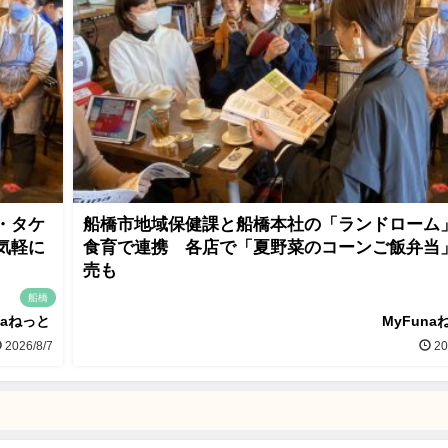
・タケ
船橋市地域保健課と船橋本社の「ランドローム
気軽に
食育で連携 各店で「夏野菜のコーンご飯弁当
売も
船橋
naねっと
MyFuna
2026/8/7
20