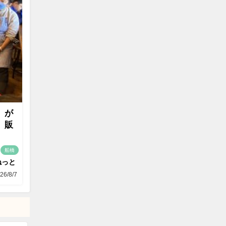
」が
」販
船橋
ねっと
26/8/7