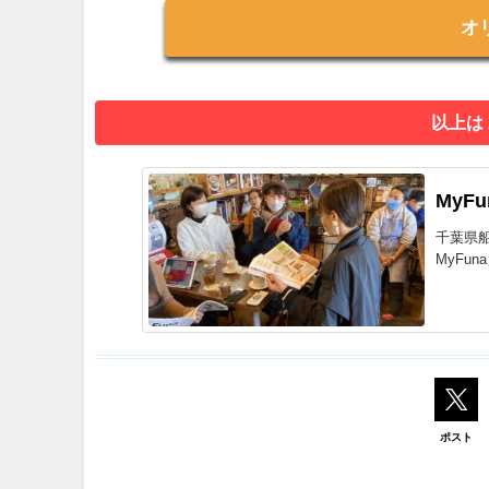
オ
以上は
MyF
千葉県
MyFu
ポスト