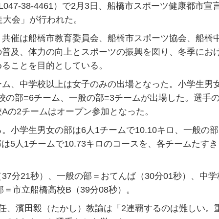
047-38-4461）で2月3日、船橋市スポーツ健康都市宣言
走大会」が行われた。
共催は船橋市教育委員会、船橋市スポーツ協会、船橋
の普及、体力の向上とスポーツの振興を図り、冬季にお
めることを目的としている。
ム、中学校以上は女子のみの出場となった。小学生男
学校の部=6チーム、一般の部=3チームが出場した。選手
Aの2チームはオープン参加となった。
小学生男女の部は6人1チームで10.10キロ、一般の部
は5人1チームで10.73キロのコースを、各チームたす
7分21秒）、一般の部＝おてんば（30分01秒）、中学
部＝市立船橋高校B（39分08秒）。
任、濱田毅（たかし）教諭は「2連覇するのは難しい。