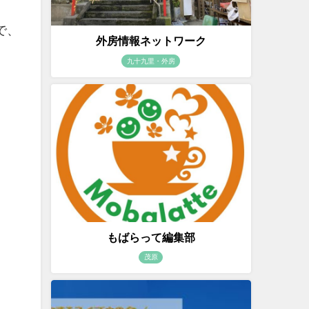
で、
外房情報ネットワーク
九十九里・外房
もばらって編集部
茂原