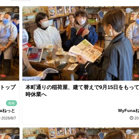
 トップ
本町通りの稲荷屋、建て替えで9月15日をもっ
時休業へ
船橋
naねっと
MyFuna
2026/8/7
20