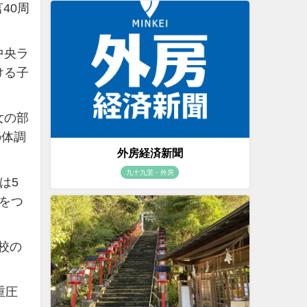
40周
中央ラ
ける子
女の部
の体調
外房経済新聞
九十九里・外房
は5
きをつ
校の
重圧