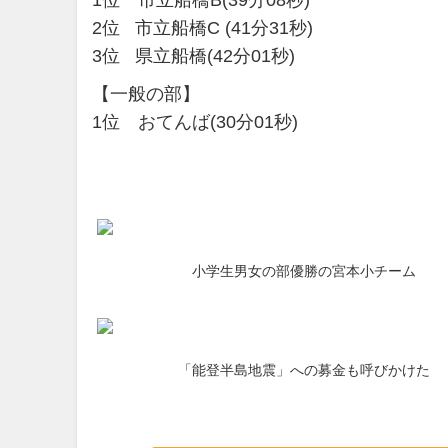
1位 市立船橋B(39分08秒)
2位 市立船橋C (41分31秒)
3位 県立船橋(42分01秒)
【一般の部】
1位 おてんば(30分01秒)
小学生男女の部優勝の宮本小チーム
「能登半島地震」への募金も呼びかけた