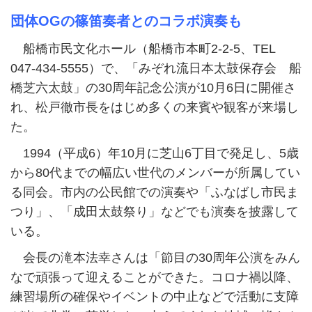
団体OGの篠笛奏者とのコラボ演奏も
船橋市民文化ホール（船橋市本町2-2-5、TEL
047-434-5555）で、「みぞれ流日本太鼓保存会 船
橋芝六太鼓」の30周年記念公演が10月6日に開催さ
れ、松戸徹市長をはじめ多くの来賓や観客が来場し
た。
1994（平成6）年10月に芝山6丁目で発足し、5歳
から80代までの幅広い世代のメンバーが所属してい
る同会。市内の公民館での演奏や「ふなばし市民ま
つり」、「成田太鼓祭り」などでも演奏を披露して
いる。
会長の滝本法幸さんは「節目の30周年公演をみん
なで頑張って迎えることができた。コロナ禍以降、
練習場所の確保やイベントの中止などで活動に支障