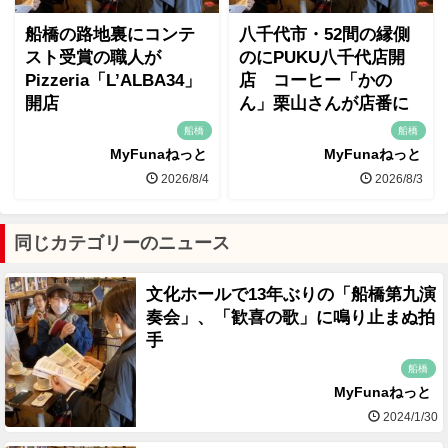
船橋の路地裏にコンテ
八千代市・52間の縁側
スト受賞の職人が
のにPUKU八千代店開
Pizzeria「L’ALBA34」
店 コーヒー「かの
開店
ん」栗山さんが店番に
船橋
船橋
MyFunaねっと
MyFunaねっと
2026/8/4
2026/8/3
同じカテゴリーのニュース
文化ホールで13年ぶりの「船橋第九演
奏会」、「歓喜の歌」に鳴り止まぬ拍
手
船橋
MyFunaねっと
2024/1/30