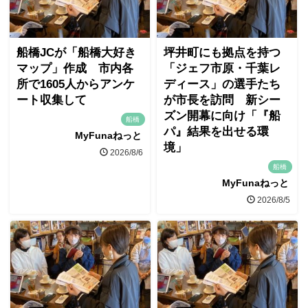
船橋JCが「船橋大好き
坪井町にも拠点を持つ
マップ」作成 市内各
「ジェフ市原・千葉レ
所で1605人からアンケ
ディース」の選手たち
ート収集して
が市長を訪問 新シー
ズン開幕に向け「『船
船橋
パ』結果を出せる環
MyFunaねっと
境」
2026/8/6
船橋
MyFunaねっと
2026/8/5