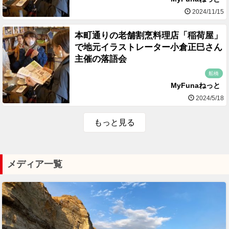
2024/11/15
本町通りの老舗割烹料理店「稲荷屋」
で地元イラストレーター小倉正巳さん
主催の落語会
船橋
MyFunaねっと
2024/5/18
もっと見る
メディア一覧