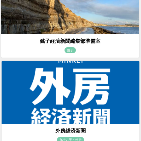
銚子経済新聞編集部準備室
銚子
外房経済新聞
九十九里・外房