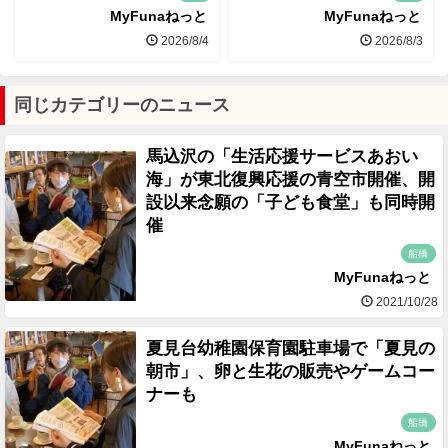
MyFunaねっと
MyFunaねっと
2026/8/4
2026/8/3
同じカテゴリーのニュース
馬込沢の「生活応援サービスあおい
海」が東北復興応援の青空市開催、開
設以来念願の「子ども食堂」も同時開
催
船橋
MyFunaねっと
2021/10/28
夏見台幼稚園保育園駐車場で「夏見の
朝市」、卵と生花の販売やゲームコー
ナーも
船橋
MyFunaねっと