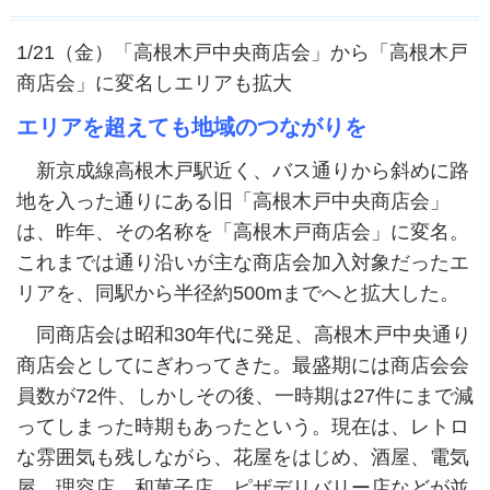
1/21（金）「高根木戸中央商店会」から「高根木戸
商店会」に変名しエリアも拡大
エリアを超えても地域のつながりを
新京成線高根木戸駅近く、バス通りから斜めに路
地を入った通りにある旧「高根木戸中央商店会」
は、昨年、その名称を「高根木戸商店会」に変名。
これまでは通り沿いが主な商店会加入対象だったエ
リアを、同駅から半径約500mまでへと拡大した。
同商店会は昭和30年代に発足、高根木戸中央通り
商店会としてにぎわってきた。最盛期には商店会会
員数が72件、しかしその後、一時期は27件にまで減
ってしまった時期もあったという。現在は、レトロ
な雰囲気も残しながら、花屋をはじめ、酒屋、電気
屋、理容店、和菓子店、ピザデリバリー店などが並