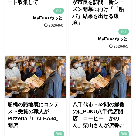
ート収集して
が市長を訪問 新シー
ズン開幕に向け「『船
船橋
パ』結果を出せる環
MyFunaねっと
境」
2026/8/6
船橋
MyFunaねっと
2026/8/5
船橋の路地裏にコンテ
八千代市・52間の縁側
スト受賞の職人が
のにPUKU八千代店開
Pizzeria「L’ALBA34」
店 コーヒー「かの
開店
ん」栗山さんが店番に
船橋
船橋